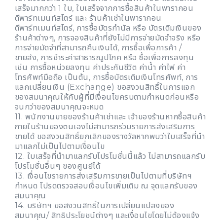
เสร็จมากกว่า 1 ใบ, ใบเสร็จจากการซื้อสินค้าในพารากอน
ดีพาร์ทเมนท์สโตร์ และ ร้านค้าเช่าในพารากอน
ดีพาร์ทเมนท์สโตร์, การซื้อบัตรกำนัล หรือ บัตรเติมเงินของ
ร้านค้าต่างๆ, การจองสินค้าที่ยังไม่มีการจ่ายมัดจำจริง หรือ
การจ่ายมัดจำที่สามารถคืนเงินได้, การซื้อเพื่อการค้า /
ขายส่ง, การชำระค่าสาธารณูปโภค หรือ ซื้อเพื่อการลงทุน
เช่น การซื้อหน่วยลงทุน ค่าประกันชีวิต ค่าน้ำ ค่าไฟ ค่า
โทรศัพท์มือถือ เป็นต้น, การซื้อบัตรเติมเงินโทรศัพท์, การ
แลกเปลี่ยนเงิน (Exchange) ขอสงวนสิทธิ์ในการแจก
ของสมนาคุณให้กับผู้ที่มีเงื่อนไขครบตามกำหนดก่อนหรือ
จนกว่าของสมนาคุณจะหมด
11. พนักงานขายของร้านค้าเช่าและ เจ้าของร้านหากซื้อสินค้า
ภายในร้านของตนเองไม่สามารถร่วมรายการส่งเสริมการ
ขายได้ ขอสงวนสิทธิ์ยกเลิกของรางวัลหากพบว่าใบเสร็จที่นำ
มาแลกไม่เป็นไปตามเงื่อนไข
12. ใบเสร็จที่นำมาแลกรับโปรโมชั่นนี้แล้ว ไม่สามารถแลกรับ
โปรโมชั่นอื่นๆ ของศูนย์ได้
13. เงื่อนไขรายการส่งเสริมการขายเป็นไปตามที่บริษัทฯ
กำหนด โปรดตรวจสอบเงื่อนไขเพิ่มเติม ณ จุดแลกรับของ
สมนาคุณ
14. บริษัทฯ ขอสงวนสิทธิ์ในการเปลี่ยนแปลงของ
สมนาคุณ/ สิทธิประโยชน์ต่างๆ และเงื่อนไขโดยไม่ต้องแจ้ง