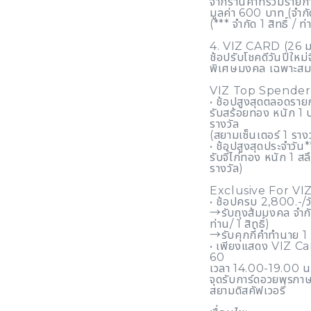
จากร้านค้าที่ร่วมรา
มูลค่า 600 บาท (จำ
(*** จำกัด 1 สิทธิ์ / 
4. VIZ CARD (26 ม.ค
ช้อปรับโชคดีวันปีใหม่
พิเศษมงคล เฉพาะสม
VIZ Top Spender
• ช้อปสูงสุดตลอดรายก
รับสร้อยทอง หนัก 1 
รางวัล
(สยามเซ็นเตอร์ 1 รางว
• ช้อปสูงสุดประจำวัน
รับจี้ไก่ทอง หนัก 1 ส
รางวัล)
Exclusive For V
• ช้อปครบ 2,800.-/วั
→รับถุงส้มมงคล จำกั
ท่าน/ 1 สิทธิ์)
→รับคุกกี้คำทำนาย 1 ช
• เพียงแสดง VIZ Ca
60
เวลา 14.00-19.00 น. 
จุดรับการ์ดอวยพรภาษาจ
สยามดิสคัฟเวอรี่