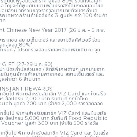
รนด์ดังพร้อมใจลดราคาสูงสุด 80% รวมถึงไฮไลท์
งคล โดยจะได้พบกับขบวนพาเหรดสิงโตมงคลมอบโชค
อบอั่งเปาที่รวมของรางวัลมากมายทั้งบัตรกำนัล
พิเศษจากร้านค้าชื่อดังทั้ง 3 ศูนย์ฯ กว่า 100 ร้านค้า
บาท
nt Chinese New Year 2017 (26 ม.ค. – 5 ก.พ.
พารากอน สยามเซ็นเตอร์ และสยามดิสคัฟเวอรี่ ร่วม
นลดสูงสุด 80%*
้ากำหนด / โปรดตรวจสอบรายละเอียดเพิ่มเติม ณ จุด
GIFT (27-29 ม.ค. 60)
ปา บัตรกำนัลส่วนลด / สิทธิพิเศษต่างๆ มากมายจาก
รภายในศูนย์การค้าสยามพารากอน สยามเซ็นเตอร์ และ
มูลค่ากว่า 6 ล้านบาท
L INSTANT REWARDS
ทขึ้นไป พิเศษสำหรับสมาชิก VIZ Card และ ใบเสร็จ
ยการ ช้อปครบ 2,000 บาท รับทันที ถุงนำโชค
ch มูลค่า 200 บาท (จำกัด 2,000 รางวัลตลอด
ทขึ้นไป พิเศษสำหรับสมาชิก VIZ Card และ ใบเสร็จ
ายการ ช้อปครบ 5,000 บาท รับทันที Food Republic
Voucher มูลค่า 300 บาท (จำกัด 500 รางวัล
าทขึ้นไป พิเศษสำหรับสมาชิก VIZ Card และ ใบเสร็จ