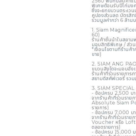
2560 พบกับสินค้าแบ
พิเศษต้อนรับปีไก่ม
ซึ่งจะยกขบวนตระเวนม
คูปองส่วนลด บัตรสิทธิ
รวมมูลค่ากว่า 6 ล้าน
1. Siam Magnifice
60)
ร้านค้าชั้นนำในสยาม
มอบสิทธิพิเศษ / ส่ว
*เงื่อนไขตามที่ร้านค
ขาย)
2. SIAM ANG PAO 
ขบวนสิงโตจะมอบอั่งเ
ร้านค้าที่ร่วมรายกา
สยามดิสคัฟเวอรี่ รวม
3. SIAM SPECIA
- ช้อปครบ 2,500 บา
จากร้านค้าที่ร่วมรา
Absolute Siam Pou
รายการ)
- ช้อปครบ 7,000 บา
จากร้านค้าที่ร่วมร
Voucher หรือ Loft 
ตลอดรายการ)
- ช้อปครบ 15,000 บ