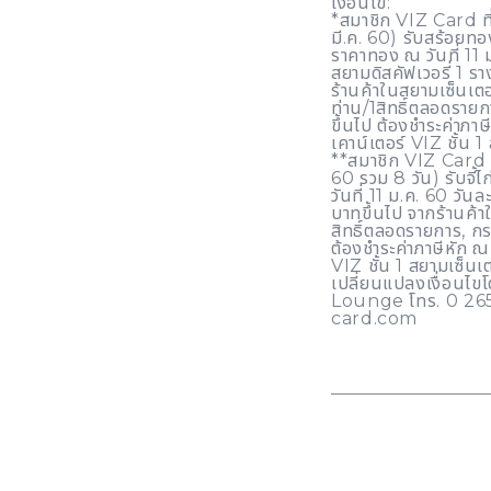
เงื่อนไข:
*สมาชิก VIZ Card ที่ม
มี.ค. 60) รับสร้อยทอ
ราคาทอง ณ วันที่ 11 
สยามดิสคัฟเวอรี่ 1 รา
ร้านค้าในสยามเซ็นเตอร
ท่าน/1สิทธิ์ตลอดราย
ขึ้นไป ต้องชำระค่าภาษ
เคาน์เตอร์ VIZ ชั้น 1
**สมาชิก VIZ Card ที่
60 รวม 8 วัน) รับจี้
วันที่ 11 ม.ค. 60 วันล
บาทขึ้นไป จากร้านค้า
สิทธิ์ตลอดรายการ, กร
ต้องชำระค่าภาษีหัก ณ 
VIZ ชั้น 1 สยามเซ็นเต
เปลี่ยนแปลงเงื่อนไขโ
Lounge โทร. 0 26
card.com