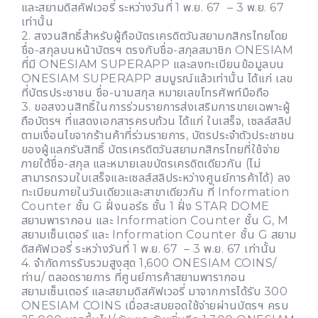
และสยามดิสคัฟเวอรี่ ระหว่างวันที่ 1 พ.ย. 67 – 3 พ.ย. 67
เท่านั้น
2. สงวนสิทธิ์สำหรับผู้ถือบัตรเครดิตวันสยามกสิกรไทยโดย
ชื่อ-สกุลบนหน้าบัตรฯ ตรงกับชื่อ-สกุลสมาชิก ONESIAM
ที่มี ONESIAM SUPERAPP และลงทะเบียนข้อมูลบน
ONESIAM SUPERAPP สมบูรณ์แล้วเท่านั้น ได้แก่ เลข
ที่บัตรประชาชน ชื่อ-นามสกุล หมายเลขโทรศัพท์มือถือ
3. ขอสงวนสิทธิ์ในการร่วมรายการส่งเสริมการขายเฉพาะผู้
ถือบัตรฯ ที่แสดงเอกสารครบถ้วน ได้แก่ ใบเสร็จ, เซลล์สลิป
ตามเงื่อนไขจากร้านค้าที่ร่วมรายการ, บัตรประจำตัวประชาชน
ของผู้แลกรับสิทธิ์ บัตรเครดิตวันสยามกสิกรไทยที่ใช้จ่าย
ภายใต้ชื่อ-สกุล และหมายเลขบัตรเครดิตเดียวกัน (ไม่
สามารถรวมใบเสร็จและเซลส์สลิประหว่างศูนย์การค้าได้) ลง
ทะเบียนภายในวันเดียวและสาขาเดียวกัน ที่ Information
Counter ชั้น G ฝั่งนอร์ธ ชั้น 1 ฝั่ง STAR DOME
สยามพารากอน และ Information Counter ชั้น G, M
สยามเซ็นเตอร์ และ Information Counter ชั้น G สยาม
ดิสคัฟเวอรี่ ระหว่างวันที่ 1 พ.ย. 67 – 3 พ.ย. 67 เท่านั้น
4. จำกัดการรับรวมสูงสุด 1,600 ONESIAM COINS/
ท่าน/ ตลอดรายการ ที่ศูนย์การค้าสยามพารากอน
สยามเซ็นเตอร์ และสยามดิสคัฟเวอรี่ มาจากการได้รับ 300
ONESIAM COINS เมื่อสะสมยอดใช้จ่ายผ่านบัตรฯ ครบ