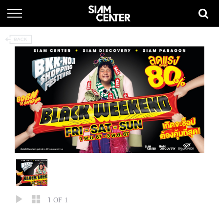
1
OF 1