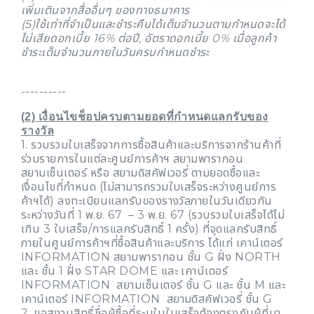
เพิ่มเติมจากสื่ออื่นๆ ของทางธนาคาร
(5)ใช้เท่าที่จำเป็นและชำระคืนได้เต็มจำนวนตามกำหนดจะได้
ไม่เสียดอกเบี้ย 16% ต่อปี, อัตราดอกเบี้ย 0% เมื่อลูกค้า
ชำระเต็มจำนวนภายในวันครบกำหนดชำระ
----------
(2) เงื่อนไขช็อปครบตามยอดที่กำหนดแลกรับของ
รางวัล
1. รวบรวมใบเสร็จจากการซื้อสินค้าและบริการจากร้านค้าที่
ร่วมรายการในแต่ละศูนย์การค้าฯ สยามพารากอน
สยามเซ็นเตอร์ หรือ สยามดิสคัฟเวอรี่ ตามยอดซื้อและ
เงื่อนไขที่กำหนด (ไม่สามารถรวมใบเสร็จระหว่างศูนย์การ
ค้าฯได้) ลงทะเบียนแลกรับของรางวัลภายในวันเดียวกัน
ระหว่างวันที่ 1 พ.ย. 67 – 3 พ.ย. 67 (รวบรวมใบเสร็จได้ไม่
เกิน 3 ใบเสร็จ/การแลกรับสิทธิ์ 1 ครั้ง) ที่จุดแลกรับสิทธิ์
ภายในศูนย์การค้าฯที่ซื้อสินค้าและบริการ ได้แก่ เคาน์เตอร์
INFORMATION สยามพารากอน ชั้น G ฝั่ง NORTH
และ ชั้น 1 ฝั่ง STAR DOME และ เคาน์เตอร์
INFORMATION สยามเซ็นเตอร์ ชั้น G และ ชั้น M และ
เคาน์เตอร์ INFORMATION สยามดิสคัฟเวอรี่ ชั้น G
2. ขอสงวนสิทธิ์ชื่อผู้ซื้อที่ระบุในใบเสร็จต้องตรงกับผู้ที่มา