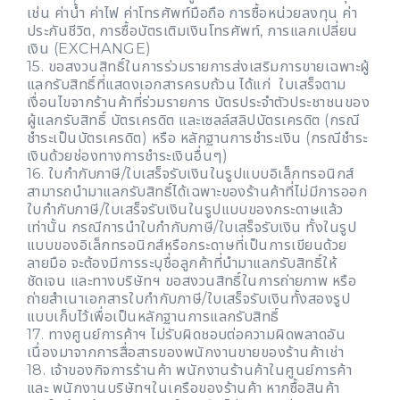
เช่น ค่าน้ำ ค่าไฟ ค่าโทรศัพท์มือถือ การซื้อหน่วยลงทุน ค่า
ประกันชีวิต, การซื้อบัตรเติมเงินโทรศัพท์, การแลกเปลี่ยน
เงิน (EXCHANGE)
15. ขอสงวนสิทธิ์ในการร่วมรายการส่งเสริมการขายเฉพาะผู้
แลกรับสิทธิ์ที่แสดงเอกสารครบถ้วน ได้แก่ ใบเสร็จตาม
เงื่อนไขจากร้านค้าที่ร่วมรายการ บัตรประจำตัวประชาชนของ
ผู้แลกรับสิทธิ์ บัตรเครดิต และเซลล์สลิปบัตรเครดิต (กรณี
ชำระเป็นบัตรเครดิต) หรือ หลักฐานการชำระเงิน (กรณีชำระ
เงินด้วยช่องทางการชำระเงินอื่นๆ)
16. ใบกำกับภาษี/ใบเสร็จรับเงินในรูปแบบอิเล็กทรอนิกส์
สามารถนำมาแลกรับสิทธิ์ได้เฉพาะของร้านค้าที่ไม่มีการออก
ใบกำกับภาษี/ใบเสร็จรับเงินในรูปแบบของกระดาษแล้ว
เท่านั้น กรณีการนำใบกำกับภาษี/ใบเสร็จรับเงิน ทั้งในรูป
แบบของอิเล็กทรอนิกส์หรือกระดาษที่เป็นการเขียนด้วย
ลายมือ จะต้องมีการระบุชื่อลูกค้าที่นำมาแลกรับสิทธิ์ให้
ชัดเจน และทางบริษัทฯ ขอสงวนสิทธิ์ในการถ่ายภาพ หรือ
ถ่ายสำเนาเอกสารใบกำกับภาษี/ใบเสร็จรับเงินทั้งสองรูป
แบบเก็บไว้เพื่อเป็นหลักฐานการแลกรับสิทธิ์
17. ทางศูนย์การค้าฯ ไม่รับผิดชอบต่อความผิดพลาดอัน
เนื่องมาจากการสื่อสารของพนักงานขายของร้านค้าเช่า
18. เจ้าของกิจการร้านค้า พนักงานร้านค้าในศูนย์การค้า
และ พนักงานบริษัทฯในเครือของร้านค้า หากซื้อสินค้า