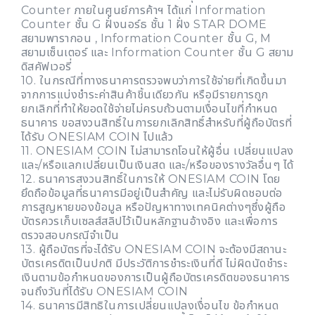
Counter ภายในศูนย์การค้าฯ ได้แก่ Information
Counter ชั้น G ฝั่งนอร์ธ ชั้น 1 ฝั่ง STAR DOME
สยามพารากอน , Information Counter ชั้น G, M
สยามเซ็นเตอร์ และ Information Counter ชั้น G สยาม
ดิสคัฟเวอรี่
10. ในกรณีที่ทางธนาคารตรวจพบว่าการใช้จ่ายที่เกิดขึ้นมา
จากการแบ่งชำระค่าสินค้าชิ้นเดียวกัน หรือมีรายการถูก
ยกเลิกที่ทำให้ยอดใช้จ่ายไม่ครบถ้วนตามเงื่อนไขที่กำหนด
ธนาคาร ขอสงวนสิทธิ์ในการยกเลิกสิทธิ์สำหรับที่ผู้ถือบัตรที่
ได้รับ ONESIAM COIN ไปแล้ว
11. ONESIAM COIN ไม่สามารถโอนให้ผู้อื่น เปลี่ยนแปลง
และ/หรือแลกเปลี่ยนเป็นเงินสด และ/หรือของรางวัลอื่นๆ ได้
12. ธนาคารสงวนสิทธิ์ในการให้ ONESIAM COIN โดย
ยึดถือข้อมูลที่ธนาคารมีอยู่เป็นสำคัญ และไม่รับผิดชอบต่อ
การสูญหายของข้อมูล หรือปัญหาทางเทคนิคต่างๆซึ่งผู้ถือ
บัตรควรเก็บเซลส์สลิปไว้เป็นหลักฐานอ้างอิง และเพื่อการ
ตรวจสอบกรณีจำเป็น
13. ผู้ถือบัตรที่จะได้รับ ONESIAM COIN จะต้องมีสถานะ
บัตรเครดิตเป็นปกติ มีประวัติการชำระเงินที่ดี ไม่ผิดนัดชำระ
เงินตามข้อกำหนดของการเป็นผู้ถือบัตรเครดิตของธนาคาร
จนถึงวันที่ได้รับ ONESIAM COIN
14. ธนาคารมีสิทธิในการเปลี่ยนแปลงเงื่อนไข ข้อกำหนด