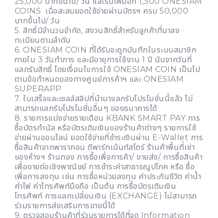
25,000 บาทขึ้นไป/ วัน และรับเพิ่มอีก 1,300 ONESIAM
COINS เมื่อสะสมยอดใช้จ่ายผ่านบัตรฯ ครบ 50,000
บาทขึ้นไป/ วัน
5. สิทธิ์มีจำนวนจำกัด, สงวนสิทธิ์สำหรับลูกค้าที่มาลง
ทะเบียนตามลำดับ
6. ONESIAM COIN ที่ได้รับจะถูกบันทึกในระบบสมาชิก
ภายใน 3 วันทำการ และมีอายุการใช้งาน 1 ปี นับจากวันที่
แลกรับสิทธิ์ โดยเงื่อนไขการใช้ ONESIAM COIN เป็นไป
ตามข้อกำหนดของทางศูนย์การค้าฯ และ ONESIAM
SUPERAPP
7. ใบเสร็จและเซลล์สลิปที่นำมาแลกรับโปรโมชั่นนี้แล้ว ไม่
สามารถแลกรับโปรโมชั่นอื่นๆ ของธนาคารได้
8. รายการแบ่งจ่ายรายเดือน KBANK SMART PAY การ
ซื้อบัตรกำนัล หรือบัตรเติมเงินของร้านค้าต่างๆ รายการใช้
จ่ายผ่านออนไลน์ ยอดใช้จ่ายที่ชำระเงินผ่าน E-Wallet การ
ซื้อสินค้าจากพารากอน ดีพาร์ทเม้นท์สโตร์ ร้านค้าพื้นที่เช่า
ของห้างฯ ร้านทอง การซื้อเพื่อการค้า/ ขายส่ง/ การซื้อสินค้า
เพื่อขายต่อเชิงพาณิชย์ การชำระค่าสาธารณูปโภค หรือ ซื้อ
เพื่อการลงทุน เช่น การซื้อหน่วยลงทุน ค่าประกันชีวิต ค่าน้ำ
ค่าไฟ ค่าโทรศัพท์มือถือ เป็นต้น การซื้อบัตรเติมเงิน
โทรศัพท์ การแลกเปลี่ยนเงิน (EXCHANGE) ไม่สามารถ
ร่วมรายการส่งเสริมการขายนี้ได้
9. ตรวจสอบร้านค้าที่ร่วมรายการได้ที่จุด Information