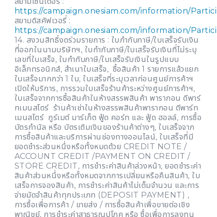
สยามเซ็นเตอร์ :
https://campaign.onesiam.com/information/Parti
สยามดิสคัฟเวอรี่ :
https://campaign.onesiam.com/information/Parti
14. สงวนสิทธิ์งดร่วมรายการ : ใบกำกับภาษี/ใบเสร็จรับเงิน
ที่ออกในนามบริษัทฯ, ใบกำกับภาษี/ใบเสร็จรับเงินที่ไม่ระบุ
เลขที่ใบเสร็จ, ใบกำกับภาษี/ใบเสร็จรับเงินในรูปแบบ
อิเล็กทรอนิกส์, สำเนาใบเสร็จ, ซื้อสินค้า 1 รายการแล้วแยก
ใบเสร็จมากกว่า 1 ใบ, ใบเสร็จที่ระบุเวลาก่อนศูนย์การค้าฯ
เปิดให้บริการ, การรวมใบเสร็จร้านค้าระหว่างศูนย์การค้าฯ,
ใบเสร็จจากการซื้อสินค้าในห้างสรรพสินค้า พารากอน ดีพาร์
ทเมนสโตร์ ร้านค้าเช่าในห้างสรรพสินค้าพารากอน ดีพาร์ท
เมนสโตร์ กูร์เมต์ มาร์เก็ต ฟู้ด คอร์ท และ ฟู้ด ฮอลล์, การซื้อ
บัตรกำนัล หรือ บัตรเติมเงินของร้านค้าต่างๆ, ใบเสร็จจาก
การซื้อสินค้าและบริการผ่านช่องทางออนไลน์, ใบเสร็จที่มี
ยอดชำระส่วนหนึ่งหรือทั้งหมดด้วย CREDIT NOTE /
ACCOUNT CREDIT /PAYMENT ON CREDIT /
STORE CREDIT, การชำระค่าสินค้าล่วงหน้า, ยอดชำระค่า
สินค้าส่วนหนึ่งหรือทั้งหมดจากการเปลี่ยนหรือคืนสินค้า, ใบ
เสร็จการจองสินค้า, การชำระค่าสินค้าไม่เต็มจำนวน และการ
จ่ายมัดจำสินค้าทุกประเภท (DEPOSIT PAYMENT) ,
การซื้อเพื่อการค้า / ขายส่ง / การซื้อสินค้าเพื่อขายต่อเชิง
พาณิชย์, การชำระค่าสาธารณูปโภค หรือ ซื้อเพื่อการลงทุน