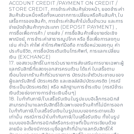
ACCOUNT CREDIT /PAYMENT ON CREDIT /
STORE CREDIT, การชำระค่าสินค้าล่วงหน้า, ยอดชำระค่า
สินค้าส่วนหนึ่งหรือทั้งหมดจากการเปลี่ยนหรือคืนสินค้า, ใบ
เสร็จการจองสินค้า, การชำระค่าสินค้าไม่เต็มจำนวน และการ
จ่ายมัดจำสินค้าทุกประเภท (DEPOSIT PAYMENT) ,
การซื้อเพื่อการค้า / ขายส่ง / การซื้อสินค้าเพื่อขายต่อเชิง
พาณิชย์, การชำระค่าสาธารณูปโภค หรือ ซื้อเพื่อการลงทุน
เช่น ค่าน้ำ ค่าไฟ ค่าโทรศัพท์มือถือ การซื้อหน่วยลงทุน ค่า
ประกันชีวิต, การซื้อบัตรเติมเงินโทรศัพท์, การแลกเปลี่ยน
เงิน (EXCHANGE)
17. ขอสงวนสิทธิ์ในการร่วมรายการส่งเสริมการขายเฉพาะผู้
แลกรับสิทธิ์ที่แสดงเอกสารครบถ้วน ได้แก่ ใบเสร็จตาม
เงื่อนไขจากร้านค้าที่ร่วมรายการ บัตรประจำตัวประชาชนของ
ผู้แลกรับสิทธิ์ บัตรเครดิต และเซลล์สลิปบัตรเครดิต (กรณี
ชำระเป็นบัตรเครดิต) หรือ หลักฐานการชำระเงิน (กรณีชำระ
เงินด้วยช่องทางการชำระเงินอื่นๆ)
18. ใบกำกับภาษี/ใบเสร็จรับเงินในรูปแบบอิเล็กทรอนิกส์
สามารถนำมาแลกรับสิทธิ์ได้เฉพาะของร้านค้าที่ไม่มีการออก
ใบกำกับภาษี/ใบเสร็จรับเงินในรูปแบบของกระดาษแล้ว
เท่านั้น กรณีการนำใบกำกับภาษี/ใบเสร็จรับเงิน ทั้งในรูป
แบบของอิเล็กทรอนิกส์หรือกระดาษที่เป็นการเขียนด้วย
ลายมือ จะต้องมีการระบุชื่อลูกค้าที่นำมาแลกรับสิทธิ์ให้