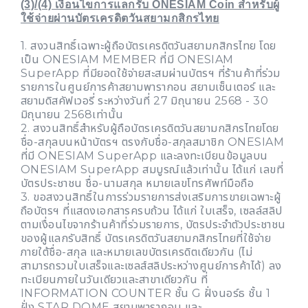
(3)/(4) เงื่อนไขการแลกรับ ONESIAM Coin สำหรับผู้
ใช้จ่ายผ่านบัตรเครดิตวันสยามกสิกรไทย
1. สงวนสิทธิ์เฉพาะผู้ถือบัตรเครดิตวันสยามกสิกรไทย โดย
เป็น ONESIAM MEMBER ที่มี ONESIAM
SuperApp ที่มียอดใช้จ่ายสะสมผ่านบัตรฯ ที่ร้านค้าที่ร่วม
รายการในศูนย์การค้าสยามพารากอน สยามเซ็นเตอร์ และ
สยามดิสคัฟเวอรี่ ระหว่างวันที่ 27 มิถุนายน 2568 - 30
มิถุนายน 2568เท่านั้น
2. สงวนสิทธิ์สำหรับผู้ถือบัตรเครดิตวันสยามกสิกรไทยโดย
ชื่อ-สกุลบนหน้าบัตรฯ ตรงกับชื่อ-สกุลสมาชิก ONESIAM
ที่มี ONESIAM SuperApp และลงทะเบียนข้อมูลบน
ONESIAM SuperApp สมบูรณ์แล้วเท่านั้น ได้แก่ เลขที่
บัตรประชาชน ชื่อ-นามสกุล หมายเลขโทรศัพท์มือถือ
3. ขอสงวนสิทธิ์ในการร่วมรายการส่งเสริมการขายเฉพาะผู้
ถือบัตรฯ ที่แสดงเอกสารครบถ้วน ได้แก่ ใบเสร็จ, เซลล์สลิป
ตามเงื่อนไขจากร้านค้าที่ร่วมรายการ, บัตรประจำตัวประชาชน
ของผู้แลกรับสิทธิ์ บัตรเครดิตวันสยามกสิกรไทยที่ใช้จ่าย
ภายใต้ชื่อ-สกุล และหมายเลขบัตรเครดิตเดียวกัน (ไม่
สามารถรวมใบเสร็จและเซลส์สลิประหว่างศูนย์การค้าได้) ลง
ทะเบียนภายในวันเดียวและสาขาเดียวกัน ที่
INFORMATION COUNTER ชั้น G ฝั่งนอร์ธ ชั้น 1
ฝั่ง STAR DOME สยามพารากอน และ