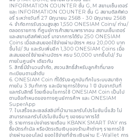
INFORMATION COUNTER ชั้น G, M สยามเซ็นเตอร์
และ INFORMATION COUNTER ชั้น G สยามดิสคัฟเว
อรี่ ระหว่างวันที่ 27 มิถุนายน 2568 - 30 มิถุนายน 2568
4. จำกัดการรับรวมสูงสุด 1,550 ONESIAM Coins/ ท่าน/
ตลอดรายการ ที่ศูนย์การค้าสยามพารากอน สยามเซ็นเตอร์
และสยามดิสคัฟเวอรี่ มาจากการได้รับ 250 ONESIAM
Coins เมื่อสะสมยอดใช้จ่ายผ่านบัตรฯ ครบ 20,000 บาท
ขึ้นไป/ วัน และรับเพิ่มอีก 1,300 ONESIAM Coins เมื่อ
สะสมยอดใช้จ่ายผ่านบัตรฯ ครบ 50,000 บาทขึ้นไป/ วัน
ภายในศูนย์ฯ เดียวกัน
5. สิทธิ์มีจำนวนจำกัด, สงวนสิทธิ์สำหรับลูกค้าที่มาลง
ทะเบียนตามลำดับ
6. ONESIAM Coin ที่ได้รับจะถูกบันทึกในระบบสมาชิก
ภายใน 3 วันทำการ และมีอายุการใช้งาน 1 ปี นับจากวันที่
แลกรับสิทธิ์ โดยเงื่อนไขการใช้ ONESIAM Coin เป็นไป
ตามข้อกำหนดของทางศูนย์การค้าฯ และ ONESIAM
SuperApp
7. ใบเสร็จและเซลล์สลิปที่นำมาแลกรับโปรโมชันนี้แล้ว ไม่
สามารถแลกรับโปรโมชันอื่นๆ ของธนาคารได้
8. รายการแบ่งจ่ายรายเดือน KBANK SMART PAY การ
ซื้อบัตรกำนัล หรือบัตรเติมเงินของร้านค้าต่างๆ รายการใช้
จ่ายผ่านออนไลน์ ยอดใช้จ่ายที่ชำระเงินผ่าน E-Wallet การ