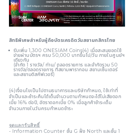
สิทธิพิเศษสำหรับผู้ถือบัตรเครดิตวันสยามกสิกรไทย
รับเพิ่ม 1,300 ONESIAM Coins(4) เมื่อสะสมยอดใช้
จ่ายผ่านบัตรฯ ครบ 50,000 บาทขึ้นไป/วัน ภายในศูนย์ฯ
เดียวกัน
(จำกัด 1 รางวัล/ ท่าน/ ตลอดรายการ และจำกัดรวม 50
รางวัล/ตลอดรายการ ที่สยามพารากอน สยามเซ็นเตอร์
และสยามดิสคัฟเวอรี่)
(4)เงื่อนไขเป็นไปตามธนาคารและบริษัทกำหนด, ใช้เท่าที่
จำเป็นและชำระคืนได้เต็มจำนวนตามกำหนดจะได้ไม่เสียดอก
เบี้ย 16% ต่อปี, อัตราดอกเบี้ย 0% เมื่อลูกค้าชำระเต็ม
จำนวนภายในวันครบกำหนดชำระ
จุดแลกรับสิทธิ์
- Information Counter ชั้น G ฝั่ง North และชั้น 1