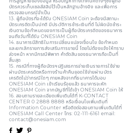
การสูญหายของข้อมูล หรือปัญหาทางเทคนิคต่างๆซึ่งผู้ถือ
บัตรควรเก็บเซลส์สลิปไว้เป็นหลักฐานอ้างอิง และเพื่อการ
ตรวจสอบกรณีจำเป็น
13. ผู้ถือบัตรที่จะได้รับ ONESIAM Coin จะต้องมีสถานะ
บัตรเครดิตเป็นปกติ มีประวัติการชำระเงินที่ดี ไม่ผิดนัดชำระ
เงินตามข้อกำหนดของการเป็นผู้ถือบัตรเครดิตของธนาคาร
จนถึงวันที่ได้รับ ONESIAM Coin
14. ธนาคารมีสิทธิในการเปลี่ยนแปลงเงื่อนไข ข้อกำหนด
และยกเลิกรายการส่งเสริมการขายนี้ โดยไม่ต้องแจ้งให้ทราบ
ล่วงหน้า หากมีกรณีพิพาท คำตัดสินของธนาคารถือเป็นที่
สิ้นสุด
15. กรณีที่ทางผู้ถือบัตรฯปฎิเสธการจ่ายเงินรายการใช้จ่าย
ผ่านบัตรเครดิตหรือทางร้านค้าคืนยอดใช้จ่ายผ่านบัตร
เครดิตไม่ว่ากรณีใดๆ ภายหลังจากที่ธนาคารได้มอบ
ONESIAM Coin เข้าเรียบร้อยแล้ว ธนาคารจะหัก
ONESIAM Coin จากบัญชีที่ได้เข้า ONESIAM Coin ให้
16. สอบถามรายละเอียดเพิ่มเติมได้ที่ K-CONTACT
CENTER 0 2888 8888 หรือเงื่อนไขเพิ่มเติมที่
Information Counter หรือติดต่อสอบถามเพิ่มเติมได้ที่
ONESIAM Call Center โทร: 02-111-6161 email:
contact@onesiam.com