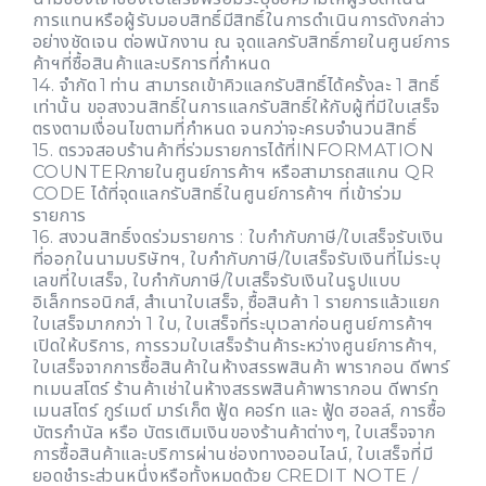
การแทนหรือผู้รับมอบสิทธิ์มีสิทธิ์ในการดำเนินการดังกล่าว
อย่างชัดเจน ต่อพนักงาน ณ จุดแลกรับสิทธิ์ภายในศูนย์การ
ค้าฯที่ซื้อสินค้าและบริการที่กำหนด
14. จำกัด 1 ท่าน สามารถเข้าคิวแลกรับสิทธิ์ได้ครั้งละ 1 สิทธิ์
เท่านั้น ขอสงวนสิทธิ์ในการแลกรับสิทธิ์ให้กับผู้ที่มีใบเสร็จ
ตรงตามเงื่อนไขตามที่กำหนด จนกว่าจะครบจำนวนสิทธิ์
15. ตรวจสอบร้านค้าที่ร่วมรายการได้ที่INFORMATION
COUNTERภายในศูนย์การค้าฯ หรือสามารถสแกน QR
CODE ได้ที่จุดแลกรับสิทธิ์ในศูนย์การค้าฯ ที่เข้าร่วม
รายการ
16. สงวนสิทธิ์งดร่วมรายการ : ใบกำกับภาษี/ใบเสร็จรับเงิน
ที่ออกในนามบริษัทฯ, ใบกำกับภาษี/ใบเสร็จรับเงินที่ไม่ระบุ
เลขที่ใบเสร็จ, ใบกำกับภาษี/ใบเสร็จรับเงินในรูปแบบ
อิเล็กทรอนิกส์, สำเนาใบเสร็จ, ซื้อสินค้า 1 รายการแล้วแยก
ใบเสร็จมากกว่า 1 ใบ, ใบเสร็จที่ระบุเวลาก่อนศูนย์การค้าฯ
เปิดให้บริการ, การรวมใบเสร็จร้านค้าระหว่างศูนย์การค้าฯ,
ใบเสร็จจากการซื้อสินค้าในห้างสรรพสินค้า พารากอน ดีพาร์
ทเมนสโตร์ ร้านค้าเช่าในห้างสรรพสินค้าพารากอน ดีพาร์ท
เมนสโตร์ กูร์เมต์ มาร์เก็ต ฟู้ด คอร์ท และ ฟู้ด ฮอลล์, การซื้อ
บัตรกำนัล หรือ บัตรเติมเงินของร้านค้าต่างๆ, ใบเสร็จจาก
การซื้อสินค้าและบริการผ่านช่องทางออนไลน์, ใบเสร็จที่มี
ยอดชำระส่วนหนึ่งหรือทั้งหมดด้วย CREDIT NOTE /