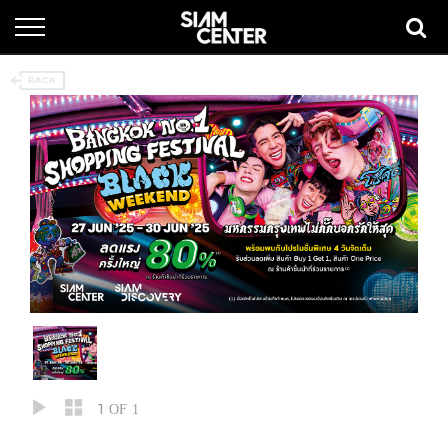
1
OF 1