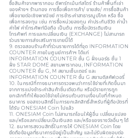
ซื้อสินค้าจากพารากอน ดีพาร์ทเม้นท์สโตร์ ร้านค้าพื้นที่เช่า
ของห้างฯ ร้านทอง การซื้อเพื่อการค้า/ ขายส่ง/ การซื้อสินค้า
เพื่อขายต่อเชิงพาณิชย์ การชำระค่าสาธารณูปโภค หรือ ซื้อ
เพื่อการลงทุน เช่น การซื้อหน่วยลงทุน ค่าประกันชีวิต ค่าน้ำ
ค่าไฟ ค่าโทรศัพท์มือถือ เป็นต้น การซื้อบัตรเติมเงิน
โทรศัพท์ การแลกเปลี่ยนเงิน (EXCHANGE) ไม่สามารถ
ร่วมรายการส่งเสริมการขายนี้ได้
9. ตรวจสอบร้านค้าที่ร่วมรายการได้ที่จุด INFORMATION
COUNTER ภายในศูนย์การค้าฯ ได้แก่
INFORMATION COUNTER ชั้น G ฝั่งนอร์ธ ชั้น 1
ฝั่ง STAR DOME สยามพารากอน, INFORMATION
COUNTER ชั้น G, M สยามเซ็นเตอร์ และ
INFORMATION COUNTER ชั้น G สยามดิสคัฟเวอรี่
10. ในกรณีที่ทางธนาคารตรวจพบว่าการใช้จ่ายที่เกิดขึ้นมา
จากการแบ่งชำระค่าสินค้าชิ้นเดียวกัน หรือมีรายการถูก
ยกเลิกที่ทำให้ยอดใช้จ่ายไม่ครบถ้วนตามเงื่อนไขที่กำหนด
ธนาคาร ขอสงวนสิทธิ์ในการยกเลิกสิทธิ์สำหรับที่ผู้ถือบัตรที่
ได้รับ ONESIAM Coin ไปแล้ว
11. ONESIAM Coin ไม่สามารถโอนให้ผู้อื่น เปลี่ยนแปลง
และ/หรือแลกเปลี่ยนเป็นเงินสด และ/หรือของรางวัลอื่นๆ ได้
12. ธนาคารสงวนสิทธิ์ในการให้ ONESIAM Coin โดย
ยึดถือข้อมูลที่ธนาคารมีอยู่เป็นสำคัญ และไม่รับผิดชอบต่อ