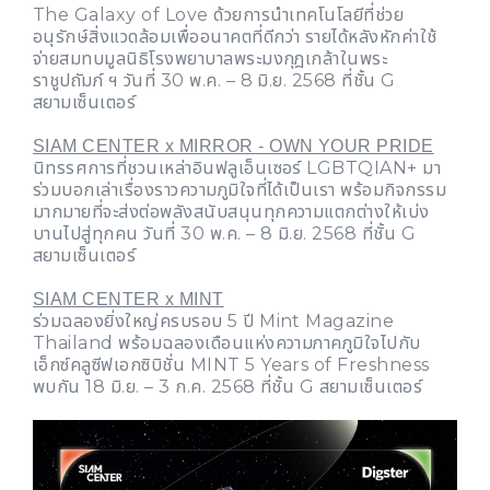
The Galaxy of Love ด้วยการนำเทคโนโลยีที่ช่วย
อนุรักษ์สิ่งแวดล้อมเพื่ออนาคตที่ดีกว่า รายได้หลังหักค่าใช้
จ่ายสมทบมูลนิธิโรงพยาบาลพระมงกุฎเกล้าในพระ
ราชูปถัมภ์ ฯ วันที่ 30 พ.ค. – 8 มิ.ย. 2568 ที่ชั้น G
สยามเซ็นเตอร์
SIAM CENTER x MIRROR - OWN YOUR PRIDE
นิทรรศการที่ชวนเหล่าอินฟลูเอ็นเซอร์ LGBTQIAN+ มา
ร่วมบอกเล่าเรื่องราวความภูมิใจที่ได้เป็นเรา พร้อมกิจกรรม
มากมายที่จะส่งต่อพลังสนับสนุนทุกความแตกต่างให้เบ่ง
บานไปสู่ทุกคน วันที่ 30 พ.ค. – 8 มิ.ย. 2568 ที่ชั้น G
สยามเซ็นเตอร์
SIAM CENTER x MINT
ร่วมฉลองยิ่งใหญ่ครบรอบ 5 ปี Mint Magazine
Thailand พร้อมฉลองเดือนแห่งความภาคภูมิใจไปกับ
เอ็กซ์คลูซีฟเอกซิบิชั่น MINT 5 Years of Freshness
พบกัน 18 มิ.ย. – 3 ก.ค. 2568 ที่ชั้น G สยามเซ็นเตอร์