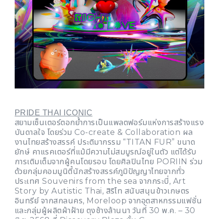
PRIDE THAI ICONIC
สยามเซ็นเตอร์ตอกย้ำการเป็นแพลตฟอร์มแห่งการสร้างแรง
บันดาลใจ โดยร่วม Co-create & Collaboration ผล
งานไทยสร้างสรรค์ ประติมากรรม “TITAN FUR” ขนาด
ยักษ์ คาแรคเตอร์ที่แม้มีความไม่สมบูรณ์อยู่ในตัว แต่ได้รับ
การเติมเต็มจากผู้คนโดยรอบ โดยศิลปินไทย PORIIN ร่วม
ด้วยกลุ่มคอมมูนิตี้นักสร้างสรรค์ภูมิปัญญาไทยจากทั่ว
ประเทศ Souvenirs from the sea จากกระบี่, Art
Story by Autistic Thai, สิริไท สนับสนุนข้าวเกษตร
อินทรีย์ จากสกลนคร, Moreloop จากอุตสาหกรรมแฟชั่น
และกลุ่มผู้ผลิตผ้าฝ้าย ตุงช้างล้านนา วันที่ 30 พ.ค. – 30