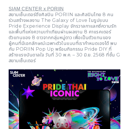
SIAM CENTER x PORIIN
สยามเซ็นเตอร์ดึงศิลปิน PORIIN และศิลปินไทย 8 คน
ร่วมสร้างผลงาน The Galaxy of Love ในรูปแบบ
Pride Experience Display จักรวาลกาแลกซี่ความรัก
และพื้นที่แห่งความเท่าเทียมผ่านผลงาน 8 คาแรคเตอร์
ตัวแทนของ 8 ดาวจากกลุ่มหมู่ดาว เพื่อเป็นตัวแทนของ
ผู้คนที่มีเอกลักษณ์เฉพาะตัวในแบบที่เรากำหนดเองได้ พบ
กับ PORIIN Pop Up พร้อมกิจกรรม Pride DIY ที่
สร้างแรงบันดาลใจ วันที่ 30 พ.ค. – 30 มิ.ย. 2568 ที่ชั้น G
สยามเซ็นเตอร์