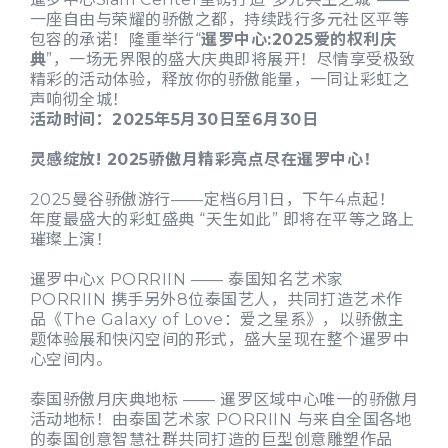
一座自由与荣耀的骄傲之都，持续践行多元社区平等
包容的承诺！隆重举行“
暹罗中心:2025爱的权利庆
典
”，一场无界限的盛大庆典即将展开！尽情享受极致
精彩的活动体验，释放你的骄傲能量，一同让彩虹之
声响彻全城！
活动时间：2025年5月30日至6月30日
灵感绽放! 2025骄傲月精彩亮点尽在暹罗中心！
2025曼谷骄傲游行——定档6月1日，下午4点起！
年度最盛大的彩虹盛典 “天生如此” 即将在平等之路上
璀璨上演！
暹罗中心x PORRIIN —— 泰国知名艺术家
PORRIIN 携手另外8位泰国艺人，共同打造艺术作
品《The Galaxy of Love：爱之星系》，以骄傲主
题体验展和快闪空间的形式，盛大呈现在整个暹罗中
心空间内。
泰国骄傲月庆典地标 —— 暹罗区域中心唯一的骄傲月
活动地标！由泰国艺术家 PORRIIN 与来自全国各地
的泰国创意智慧社群共同打造的巨型创意雕塑作品