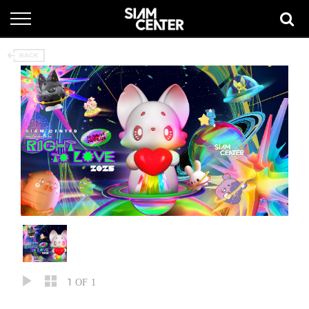
1
OF 1