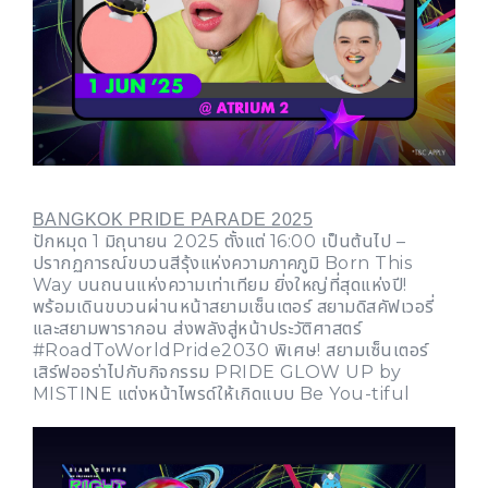
BANGKOK PRIDE PARADE 2025
ปักหมุด 1 มิถุนายน 2025 ตั้งแต่ 16:00 เป็นต้นไป –
ปรากฏการณ์ขบวนสีรุ้งแห่งความภาคภูมิ Born This
Way บนถนนแห่งความเท่าเทียม ยิ่งใหญ่ที่สุดแห่งปี!
พร้อมเดินขบวนผ่านหน้าสยามเซ็นเตอร์ สยามดิสคัฟเวอรี่
และสยามพารากอน ส่งพลังสู่หน้าประวัติศาสตร์
#RoadToWorldPride2030 พิเศษ! สยามเซ็นเตอร์
เสิร์ฟออร่าไปกับกิจกรรม PRIDE GLOW UP by
MISTINE แต่งหน้าไพรด์ให้เกิดแบบ Be You-tiful