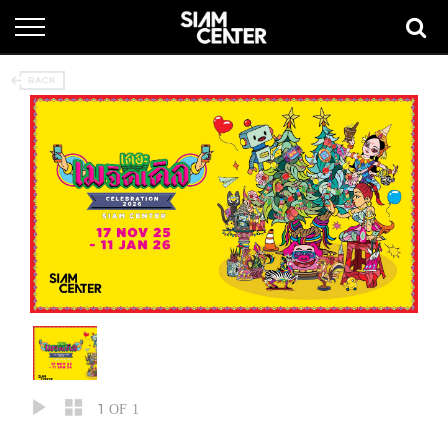
1
OF 1