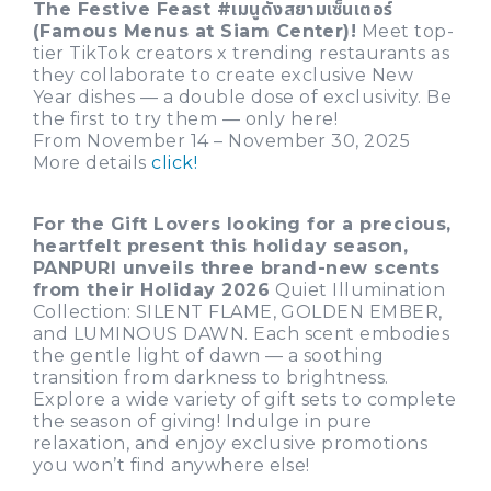
The Festive Feast #เมนูดังสยามเซ็นเตอร์
(Famous Menus at Siam Center)!
Meet top-
tier TikTok creators x trending restaurants as
they collaborate to create exclusive New
Year dishes — a double dose of exclusivity. Be
the first to try them — only here!
From November 14 – November 30, 2025
More details
click!
For the Gift Lovers looking for a precious,
heartfelt present this holiday season,
PANPURI unveils three brand-new scents
from their Holiday 2026
Quiet Illumination
Collection: SILENT FLAME, GOLDEN EMBER,
and LUMINOUS DAWN. Each scent embodies
the gentle light of dawn — a soothing
transition from darkness to brightness.
Explore a wide variety of gift sets to complete
the season of giving! Indulge in pure
relaxation, and enjoy exclusive promotions
you won’t find anywhere else!