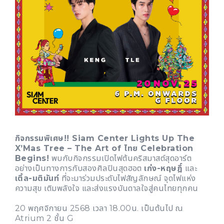
กิจกรรมพิเศษ!! Siam Center Lights Up The
X’Mas Tree – The Art of ไทย Celebration
Begins!
พบกับกิจกรรมเปิดไฟต้นคริสมาสต์สุดอาร์ต
อย่างเป็นทางการกับสองศิลปินสุดฮอต
เก่ง-หฤษฎิ์
และ
เติ้ล-มติมันท์
ที่จะมาร่วมประดับไฟสัญลักษณ์ จุดไฟแห่ง
ความสุข เติมพลังใจ และส่งแรงบันดาลใจสู่คนไทยทุกคน
20 พฤศจิกายน 2568 เวลา 18.00น. เป็นต้นไป ณ
Atrium 2 ชั้น G