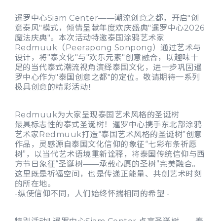
暹罗中心Siam Center——潮流创意之都，开启"创
意泰风"模式，倾情呈献年度欢庆盛典"暹罗中心2026
魔法庆典"。本次活动特邀泰国涂鸦艺术家
Redmuuk（Peerapong Sonpong）通过艺术与
设计，将"泰文化"与"欢乐元素"创意融合，以趣味十
足的当代泰式潮流视角演绎泰国文化，进一步巩固暹
罗中心作为"泰国创意之都"的定位。敬请期待一系列
极具创意的精彩活动！
Redmuuk为大家呈现泰国艺术风格的圣诞树
最具标志性的泰式圣诞树！暹罗中心携手东北部涂鸦
艺术家Redmuuk打造“泰国艺术风格的圣诞树”创意
作品，灵感源自泰国文化信仰的象征“七彩布条祈愿
树”，以当代艺术语境重新诠释，将泰国传统信仰与西
方节日象征“圣诞树——承载心愿的圣树”完美融合。
这里既是祈福空间，也是传递正能量、共创艺术时刻
的所在地。
-纵使信仰不同，人们始终怀揣相同的希望 -