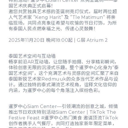
特别活动!! 暹罗中心Siam Center 点亮圣诞树——泰
国艺术庆典正式启幕！
邀您共赏独具艺术感的圣诞树亮灯仪式，届时两位超
人气艺术家 ”Keng Harit” 及 ”Tle Matimun” 将亲
临现场，共同点亮象征希望与欢愉的节日灯饰，为所
有泰国人民点燃幸福之光、传递心灵鼓舞！
2025年11月20日 晚间18:00起 | G层 Atrium 2
泰国艺术空间与互动墙
畅享前沿AR互动墙，让您随手拍摄、分享精彩瞬间，
体验创意无限的沉浸式乐趣。整个暹罗中心化身为“泰
国艺术空间”，这个充满艺术与灵感的空间汇聚了来自
泰国新锐艺术家Redmuuk的众多当代艺术作品与设
计。通过独特的泰式潮流艺术视角，诠释文化信仰的
内涵，为暹罗中心的每个角落注入缤纷色彩。
暹罗中心Siam Center—引领潮流的创意之城，倾情
推出节日欢庆特别活动Siam Center | TikTok The
Festive Feast #暹罗中心热门美食 邀请顶流TikTok
创作者携手人气餐厅，共同打造独家新年限定菜单，