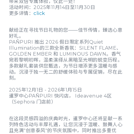
带来双倍专属体验，仅此一处！
活动时间：2025年11月14日至11月30日
更多详情：
click
献给正在寻找节日礼物的您——佳节传情，臻选心意
好礼。
PAÑPURI 推出 2026 假日限定系列Quiet
Illumination的三款全新香氛：SILENT FLAME、
GOLDEN EMBER 和 LUMINOUS DAWN。香气
宛若黎明初晖，温柔演绎从黑暗至光明的蜕变历程。
多款献礼套装供您甄选，为节日增添更多温暖与感
动。沉浸于独一无二的舒缓体验与专属促销，尽在此
刻。
2025年12月1日 - 2026年1月15日
暹罗中心PAÑPURI 快闪店， Ideavenue 4区
（Sephora 门店前）
在这段灵感四溢的庆典时光，暹罗中心还将呈献一系
列特色活动与丰厚礼遇，让您沉浸于温暖、鼓舞人心
且充满"创意泰风"的节庆氛围中，同时推出多重优