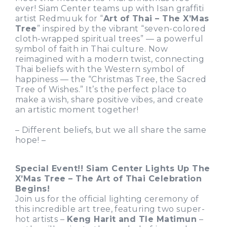
ever! Siam Center teams up with Isan graffiti
artist Redmuuk for “
Art of Thai – The X’Mas
Tree
” inspired by the vibrant “seven-colored
cloth-wrapped spiritual trees” — a powerful
symbol of faith in Thai culture. Now
reimagined with a modern twist, connecting
Thai beliefs with the Western symbol of
happiness — the “Christmas Tree, the Sacred
Tree of Wishes.” It’s the perfect place to
make a wish, share positive vibes, and create
an artistic moment together!
– Different beliefs, but we all share the same
hope! –
Special Event!! Siam Center Lights Up The
X’Mas Tree – The Art of Thai Celebration
Begins!
Join us for the official lighting ceremony of
this incredible art tree, featuring two super-
hot artists –
Keng Harit and Tle Matimun
–