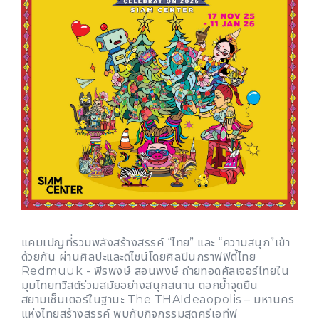
แคมเปญที่รวมพลังสร้างสรรค์ “ไทย” และ “ความสนุก”เข้า
ด้วยกัน ผ่านศิลปะและดีไซน์โดยศิลปินกราฟฟิตี้ไทย
Redmuuk - พีรพงษ์ สอนพงษ์ ถ่ายทอดคัลเจอร์ไทยใน
มุมไทยทวิสต์ร่วมสมัยอย่างสนุกสนาน ตอกย้ำจุดยืน
สยามเซ็นเตอร์ในฐานะ The THAIdeaopolis – มหานคร
แห่งไทยสร้างสรรค์ พบกับกิจกรรมสุดครีเอทีฟ