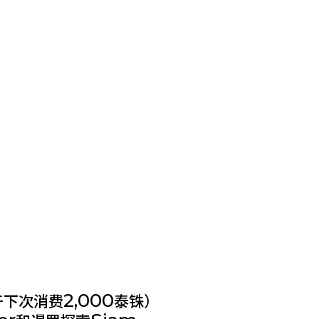
2,000
于下次消费
泰铢）