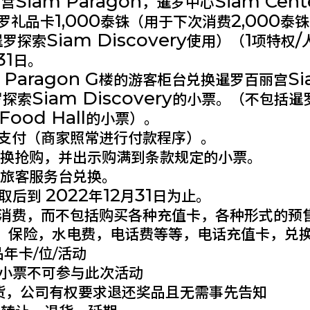
Siam Paragon
Siam Cent
丽宫
，暹罗中心
1,000
2,000
罗礼品卡
泰铢（用于下次消费
泰铢
Siam Discovery
1
/
暹罗探索
使用）（
项特权
31
日。
 Paragon G
Si
楼的游客柜台兑换暹罗百丽宫
Siam Discovery
罗探索
的小票。（不包括暹
Food Hall
的小票）。
支付（商家照常进行付款程序）。
换抢购，并出示购满到条款规定的小票。
际旅客服务台兑换。
2022
12
31
领取后到
年
月
日为止。
消费，而不包括购买各种充值卡，各种形式的预
：保险，水电费，电话费等等，电话充值卡，兑
年卡/位/活动
小票不可参与此次活动
货，公司有权要求退还奖品且无需事先告知