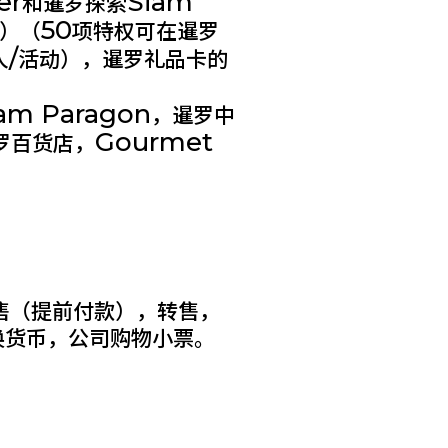
er
Siam
和暹罗探索
50
）（
项特权可在暹罗
/
人
活动），暹罗礼品卡的
am Paragon
，暹罗中
Gourmet
罗百货店，
售（提前付款），转售，
换货币，公司购物小票。