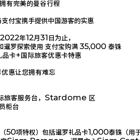
拥有完美的曼谷行程
与支付宝携手提供中国游客的实惠
2022
12
31
至
年
月
日为止，
35,000
和暹罗探索使用 支付宝购满
泰铢
+
礼品卡
国际旅客优惠卡特惠
算优惠让您拥有难忘
Stardome
国际旅客服务台，
区
员柜台
50
1,000
（
项特权）包括暹罗礼品卡
泰铢（用