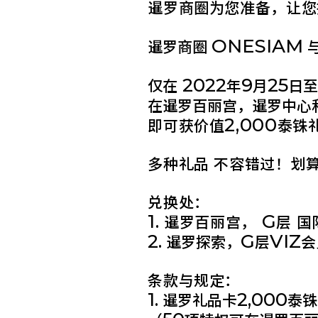
暹罗商圈为您准备，让您
ONESIAM
暹罗商圈
2022
9
25
仅在
年
月
日
在暹罗百丽宫，暹罗中心
2,000
即可获价值
泰铢
多种礼品 不容错过！划
兑换处：
1.
G
暹罗百丽宫，
层 
2.
G
VIZ
暹罗探索，
层
会
条款与规定：
1.
2,000
暹罗礼品卡
泰铢