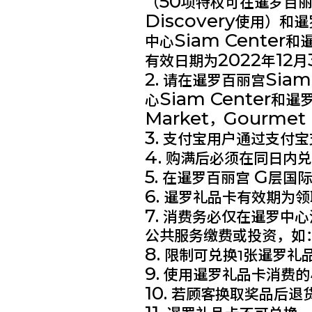
50
（
项特权可在暹罗百
Discovery
使用）和暹
Siam Center
中心
和
2022
12
有效日期为
年
月
2.
Siam
请在暹罗百丽宫
Siam Center
心
和暹
Market
Gourmet 
，
3.
支付宝用户通过支付宝
4.
购满后必须在同日内兑
5.
G
在暹罗百丽宫
层国
6.
暹罗礼品卡有效期为
7.
消费务必仅在暹罗中心
公共服务缴费或投资，如
8.
限制可兑换1张暹罗礼品
9.
使用暹罗礼品卡消费的
10.
若顾客换取奖品后退