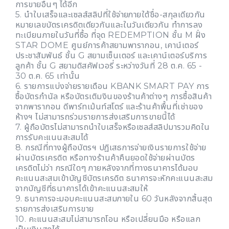
การขายอื่นๆ ได้อีก
5. นำใบเสร็จและเซลส์สลิปที่ใช้จ่ายภายใต้ชื่อ-สกุลเดียวกัน
หมายเลขบัตรเครดิตเดียวกันและในวันเดียวกัน ทำการลง
ทะเบียนภายในวันที่ซื้อ ที่จุด REDEMPTION ชั้น M ฝั่ง
STAR DOME ศูนย์การค้าสยามพารากอน, เคาน์เตอร์
ประชาสัมพันธ์ ชั้น G สยามเซ็นเตอร์ และเคาน์เตอร์บริการ
ลูกค้า ชั้น G สยามดิสคัฟเวอรี่ ระหว่างวันที่ 28 ต.ค. 65 -
30 ต.ค. 65 เท่านั้น
6. รายการแบ่งจ่ายรายเดือน KBANK SMART PAY การ
ซื้อบัตรกำนัล หรือบัตรเติมงินของร้านค้าต่างๆ การซื้อสินค้า
จากพารากอน ดีพาร์ทเม้นท์สโตร์ และร้านค้าพื้นที่เช่าของ
ห้างฯ ไม่สามารถร่วมรายการส่งเสริมการขายนี้ได้
7. ผู้ถือบัตรไม่สามารถนำใบเสร็จหรือเซลส์สลิปมารวมคิดใน
การรับคะแนนสะสมได้
8. กรณีที่ทางผู้ถือบัตรฯ ปฎิเสธการจ่ายเงินรายการใช้จ่าย
ผ่านบัตรเครดิต หรือทางร้านค้าคืนยอดใช้จ่ายผ่านบัตร
เครดิตไม่ว่า กรณีใดๆ ภายหลังจากที่ทางธนาคารได้มอบ
คะแนนสะสมเข้าบัญชีบัตรเครดิต ธนาคารจะหักคะแนนสะสม
จากบัญชีที่ธนาคารได้เข้าคะแนนสะสมให้
9. ธนาคารจะมอบคะแนนสะสมภายใน 60 วันหลังจากสิ้นสุด
รายการส่งเสริมการขาย
10. คะแนนสะสมไม่สามารถโอน หรือเปลี่ยนมือ หรือแลก