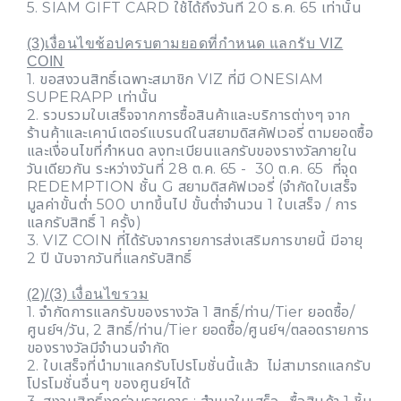
5. SIAM GIFT CARD ใช้ได้ถึงวันที่ 20 ธ.ค. 65 เท่านั้น
(3)เงื่อนไขช้อปครบตามยอดที่กำหนด แลกรับ VIZ
COIN
1. ขอสงวนสิทธิ์เฉพาะสมาชิก VIZ ที่มี ONESIAM
SUPERAPP เท่านั้น
2. รวบรวมใบเสร็จจากการซื้อสินค้าและบริการต่างๆ จาก
ร้านค้าและเคาน์เตอร์แบรนด์ในสยามดิสคัฟเวอรี่ ตามยอดซื้อ
และเงื่อนไขที่กำหนด ลงทะเบียนแลกรับของรางวัลภายใน
วันเดียวกัน ระหว่างวันที่ 28 ต.ค. 65 - 30 ต.ค. 65 ที่จุด
REDEMPTION ชั้น G สยามดิสคัฟเวอรี่ (จำกัดใบเสร็จ
มูลค่าขั้นต่ำ 500 บาทขึ้นไป ขั้นต่ำจำนวน 1 ใบเสร็จ / การ
แลกรับสิทธิ์ 1 ครั้ง)
3. VIZ COIN ที่ได้รับจากรายการส่งเสริมการขายนี้ มีอายุ
2 ปี นับจากวันที่แลกรับสิทธิ์
(2)/(3) เงื่อนไขรวม
1. จำกัดการแลกรับของรางวัล 1 สิทธิ์/ท่าน/Tier ยอดซื้อ/
ศูนย์ฯ/วัน, 2 สิทธิ์/ท่าน/Tier ยอดซื้อ/ศูนย์ฯ/ตลอดรายการ
ของรางวัลมีจำนวนจำกัด
2. ใบเสร็จที่นำมาแลกรับโปรโมชั่นนี้แล้ว ไม่สามารถแลกรับ
โปรโมชั่นอื่นๆ ของศูนย์ฯได้