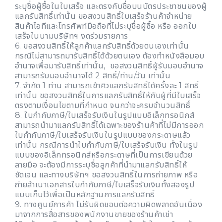
ระบุชื่อผู้ซื้อในใบเสร็จ และตรงกับชื่อบนบัตรประชาชนของผู้
แลกรับสิทธิ์เท่านั้น ขอสงวนสิทธิ์ใบเสร็จร้านค้าจำหน่าย
สินค้าไอทีและโทรศัพท์มือถือที่ไม่ระบุชื่อผู้ซื้อ หรือ ออกใบ
เสร็จในนามบริษัทฯ งดร่วมรายการ
6. ขอสงวนสิทธิ์ให้ลูกค้าแลกรับสิทธิ์ด้วยตนเองเท่านั้น
กรณีไม่สามารถมารับสิทธิ์ได้ด้วยตนเอง ต้องทำหนังสือมอบ
อำนาจเพื่อมารับสิทธิ์เท่านั้น, ขอสงวนสิทธิ์ผู้รับมอบอำนาจ
สามารถรับมอบอำนาจได้ 2 สิทธิ์/ท่าน/วัน เท่านั้น
7. จำกัด 1 ท่าน สามารถเข้าคิวแลกรับสิทธิ์ได้ครั้งละ 1 สิทธิ์
เท่านั้น ขอสงวนสิทธิ์ในการแลกรับสิทธิ์ให้กับผู้ที่มีใบเสร็จ
ตรงตามเงื่อนไขตามที่กำหนด จนกว่าจะครบจำนวนสิทธิ์
8. ใบกำกับภาษี/ใบเสร็จรับเงินในรูปแบบอิเล็กทรอนิกส์
สามารถนำมาแลกรับสิทธิ์ได้เฉพาะของร้านค้าที่ไม่มีการออก
ใบกำกับภาษี/ใบเสร็จรับเงินในรูปแบบของกระดาษแล้ว
เท่านั้น กรณีการนำใบกำกับภาษี/ใบเสร็จรับเงิน ทั้งในรูป
แบบของอิเล็กทรอนิกส์หรือกระดาษที่เป็นการเขียนด้วย
ลายมือ จะต้องมีการระบุชื่อลูกค้าที่นำมาแลกรับสิทธิ์ให้
ชัดเจน และทางบริษัทฯ ขอสงวนสิทธิ์ในการถ่ายภาพ หรือ
ถ่ายสำเนาเอกสารใบกำกับภาษี/ใบเสร็จรับเงินทั้งสองรูป
แบบเก็บไว้เพื่อเป็นหลักฐานการแลกรับสิทธิ์
9. ทางศูนย์การค้า ไม่รับผิดชอบต่อความผิดพลาดอันเนื่อง
มาจากการสื่อสารของพนักงานขายของร้านค้าเช่า