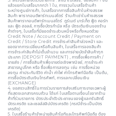
3. สงวนสิทธิ์งดร่วมรายการ : สำเนาใบเสร็จ, ซื้อสินค้า 1 ชิ้น
แล้วแยกใบเสร็จมากกว่า 1 ใบ, การรวมใบเสร็จร้านค้า
ระหว่างศูนย์การค้า, ใบเสร็จจากการซื้อสินค้าในห้างสรรพ
สินค้า พารากอนดีพาร์ทเมนสโตร์ ร้านค้าเช่าในห้างสรรพ
สินค้าพารากอนดีพาร์ทเมนสโตร์ กูร์เมต์ มาร์เก็ต ฟู้ด คอร์ท
และ ฟู้ด ฮอลล์, การซื้อบัตรกำนัล หรือ บัตรเติมเงินของร้าน
ค้าต่างๆ, ใบเสร็จที่มียอดชำระส่วนหนึ่งหรือทั้งหมดด้วย
Credit Note / Account Credit / Payment on
Credit / Store Credit การชำระค่าสินค้าล่วงหน้า และ
ยอดจากการเปลี่ยนหรือคืนสินค้า, ใบเสร็จการจองสินค้า
การชำระค่าสินค้าไม่เต็มจำนวน และการจ่ายมัดจำสินค้าทุก
ประเภท (DEPOSIT PAYMENT) , การซื้อเพื่อการค้า /
ขายส่ง / การซื้อสินค้าเพื่อขายต่อเชิงพาณิชย์, การชำระค่า
สาธารณูปโภค หรือ ซื้อเพื่อการลงทุน เช่น การซื้อหน่วย
ลงทุน ค่าประกันชีวิต ค่าน้ำ ค่าไฟ ค่าโทรศัพท์มือถือ เป็นต้น,
การซื้อบัตรเติมเงินโทรศัพท์, การแลกเปลี่ยนเงิน
(EXCHANGE)
4. ขอสงวนสิทธิ์ในการร่วมรายการส่งเสริมการขายเฉพาะผู้
ที่แสดงเอกสารครบถ้วน ได้แก่ ใบเสร็จตามเงื่อนไขจากร้าน
ค้าที่ร่วมรายการ บัตรประจำตัวประชาชนของผู้แลกรับสิทธิ์
บัตรเครดิต และเซลล์สลิปบัตรเครดิต (กรณีชำระเป็นบัตร
เครดิต)
5. ใบเสร็จร้านค้าจำหน่ายสินค้าไอทีและโทรศัพท์มือถือ ต้อง