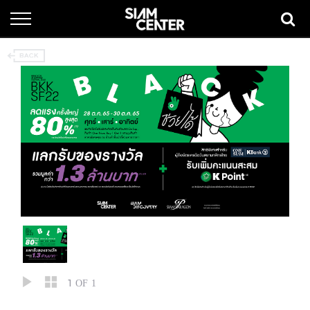
1
OF 1