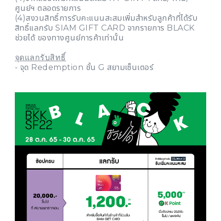
ศูนย์ฯ ตลอดรายการ
(4)สงวนสิทธิ์การรับคะแนนสะสมเพิ่มสำหรับลูกค้าที่ได้รับ
สิทธิ์แลกรับ SIAM GIFT CARD จากรายการ BLACK
ช่วยได้ ของทางศูนย์การค้าเท่านั้น
จุดแลกรับสิทธิ์
- จุด Redemption ชั้น G สยามเซ็นเตอร์