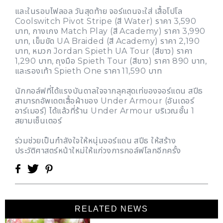
และในรอบไฟลอล วันสุดท้าย จอร์แดนจะใส่ เสื้อโปโล
Coolswitch Pivot Stripe (สี Water) ราคา 3,590
บาท, กางเกง Match Play (สี Academy) ราคา 3,990
บาท, เข็มขัด UA Braided (สี Academy) ราคา 2,190
บาท, หมวก Jordan Spieth UA Tour (สีขาว) ราคา
1,290 บาท, ถุงมือ Spieth Tour (สีขาว) ราคา 890 บาท,
และรองเท้า Spieth One ราคา 11,590 บาท
นักกอล์ฟที่ได้แรงบันดาลใจจากลุคสุดเท่ของจอร์แดน สปีธ
สามารถอัพเดตเสื้อผ้าของ Under Armour (อันเดอร์
อาร์เมอร์) ได้แล้วที่ร้าน Under Armour บริเวณชั้น 1
สยามเซ็นเตอร์
ร่วมช่วยเป็นกำลังใจให้หนุ่มจอร์แดน สปีธ ให้สร้าง
ประวัติศาสตร์หน้าใหม่ให้แก่วงการกอล์ฟโลกอีกครั้ง
RELATED NEWS