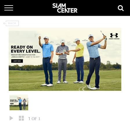
1
OF 1