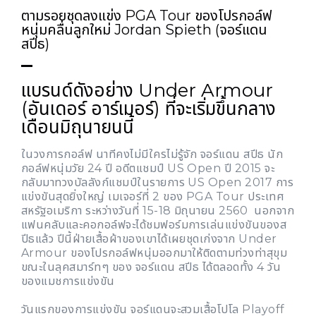
ตามรอยชุดลงแข่ง PGA Tour ของโปรกอล์ฟ
หนุ่มคลื่นลูกใหม่ Jordan Spieth (จอร์แดน
สปีธ)
แบรนด์ดังอย่าง Under Armour
(อันเดอร์ อาร์เมอร์) ที่จะเริ่มขึ้นกลาง
เดือนมิถุนายนนี้
ในวงการกอล์ฟ นาทีคงไม่มีใครไม่รู้จัก จอร์แดน สปีธ นัก
กอล์ฟหนุ่มวัย 24 ปี อดีตแชมป์ US Open ปี 2015 จะ
กลับมาทวงบัลลังก์แชมป์ในรายการ US Open 2017 การ
แข่งขันสุดยิ่งใหญ่ เมเจอร์ที่ 2 ของ PGA Tour ประเทศ
สหรัฐอเมริกา ระหว่างวันที่ 15-18 มิถุนายน 2560 นอกจาก
แฟนคลับและคอกอล์ฟจะได้ชมฟอร์มการเล่นแข่งขันของส
ปีธแล้ว ปีนี้ฝ่ายเสื้อผ้าของเขาได้เผยชุดเก่งจาก Under
Armour ของโปรกอล์ฟหนุ่มออกมาให้ติดตามท่วงท่าสุขุม
ขณะในลุคสมาร์ทๆ ของ จอร์แดน สปีธ ได้ตลอดทั้ง 4 วัน
ของแมชการแข่งขัน
วันแรกของการแข่งขัน จอร์แดนจะสวมเสื้อโปโล Playoff