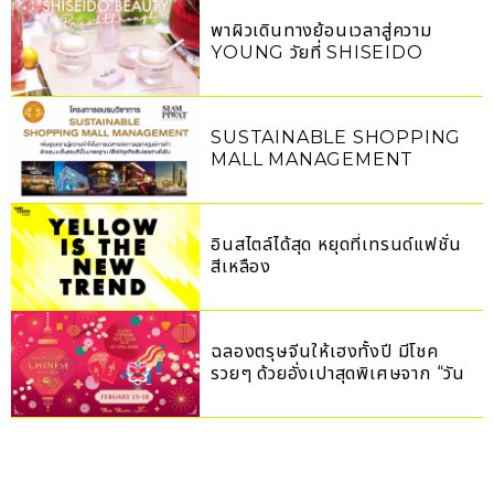
พาผิวเดินทางย้อนเวลาสู่ความ
YOUNG วัยที่ SHISEIDO
สยามเซ็นเตอร์
SUSTAINABLE SHOPPING
MALL MANAGEMENT
อินสไตล์ได้สุด หยุดที่เทรนด์แฟชั่น
สีเหลือง
ฉลองตรุษจีนให้เฮงทั้งปี มีโชค
รวยๆ ด้วยอั่งเปาสุดพิเศษจาก “วัน
สยาม”