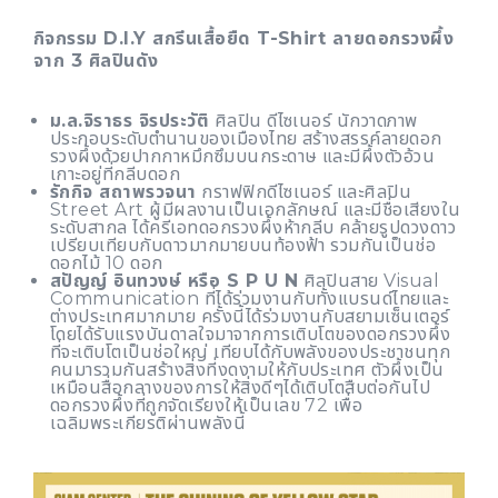
กิจกรรม D.I.Y สกรีนเสื้อยืด T-Shirt ลายดอกรวงผึ้ง
จาก 3 ศิลปินดัง
ม.ล.จิราธร จิรประวัติ
ศิลปิน ดีไซเนอร์ นักวาดภาพ
ประกอบระดับตำนานของเมืองไทย สร้างสรรค์ลายดอก
รวงผึ้งด้วยปากกาหมึกซึมบนกระดาษ และมีผึ้งตัวอ้วน
เกาะอยู่ที่กลีบดอก
รักกิจ สถาพรวจนา
กราฟฟิกดีไซเนอร์ และศิลปิน
Street Art ผู้มีผลงานเป็นเอกลักษณ์ และมีชื่อเสียงใน
ระดับสากล ได้ครีเอทดอกรวงผึ้งห้ากลีบ คล้ายรูปดวงดาว
เปรียบเทียบกับดาวมากมายบนท้องฟ้า รวมกันเป็นช่อ
ดอกไม้ 10 ดอก
สปัญญ์ อินทวงษ์ หรือ S P U N
ศิลปินสาย Visual
Communication ที่ได้ร่วมงานกับทั้งแบรนด์ไทยและ
ต่างประเทศมากมาย ครั้งนี้ได้ร่วมงานกับสยามเซ็นเตอร์
โดยได้รับแรงบันดาลใจมาจากการเติบโตของดอกรวงผึ้ง
ที่จะเติบโตเป็นช่อใหญ่ เทียบได้กับพลังของประชาชนทุก
คนมารวมกันสร้างสิ่งที่งดงามให้กับประเทศ ตัวผึ้งเป็น
เหมือนสื่อกลางของการให้สิ่งดีๆได้เติบโตสืบต่อกันไป
ดอกรวงผึ้งที่ถูกจัดเรียงให้เป็นเลข 72 เพื่อ
เฉลิมพระเกียรติผ่านพลังนี้