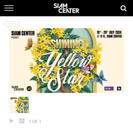
1
OF 1