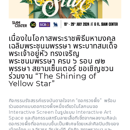
เนื่องในโอกาสพระราชพิธีมหามงคล
เฉลิมพระชนมพรรษา พระบาทสมเด็จ
พระเจ้าอยู่หัว ทรงเจริญ
พระชนมพรรษา ครบ ๖ รอบ ๗๒
พรรษา สยามเซ็นเตอร์ ขอเชิญชวน
ร่วมงาน “The Shining of
Yellow Star”
กิจกรรมรังสรรค์แรงบันดาลใจจาก “ดอกรวงผึ้ง” พร้อม
ร่วมออกแบบดอกรวงผึ้งหนึ่งเดียวในโลกบนจอ
Interactive Screen ในรูปแบบ Interactive Art
Space และกิจกรรมสกรีนลายเสื้อทีเชิ้ตจากผลงานศิลปะ
ดอกรวงผึ้งที่ออกแบบขึ้นเป็นพิเศษโดยเหล่าศิลปินดังของ
เมืองไทย ม.ล.จิราธร จิรประวัติ, รักกิจ สถาพรวจนา และ