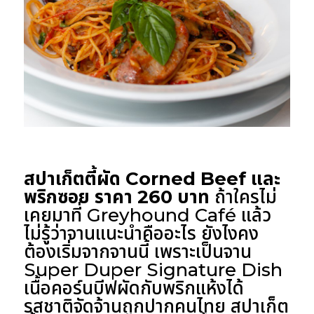
สปาเก็ตตี้ผัด Corned Beef และ
พริกซอย ราคา 260 บาท
ถ้าใครไม่
เคยมาที่ Greyhound Café แล้ว
ไม่รู้ว่าจานแนะนำคืออะไร ยังไงคง
ต้องเริ่มจากจานนี้ เพราะเป็นจาน
Super Duper Signature Dish
เนื้อคอร์นบีฟผัดกับพริกแห้งได้
รสชาติจัดจ้านถูกปากคนไทย สปาเก็ต