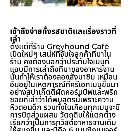
เข้าถึงง่ายทั้งรสชาติและเรื่องราวที่
เล่า
ตั้งแต่ที่ร้าน Greyhound Café
เปิดใหม่ๆ เสน่ห์ที่จับใจลูกค้าที่มาใน
ร้าน คงต้องบอกว่าประทับใจเมนูที่
แอบมีการเล่าถึงที่มาของอาหารจาน
นั้นทำให้เราต้องลองสั่งมาชิม เหมือน
อินอยู่ในเหตุการณ์ที่ครีเอทเมนูขึ้นมา
อย่างสปาเก็ตตี้ผัดคอร์นบีฟและพริก
ซอยที่เล่าว่าได้พบสูตรนี้เพราะความ
หิวตอนดึก รวมทั้งในเกือบทุกเมนูจะมี
การบิดส่วนผสม วัตถุดิบให้แตกต่าง
เรียกว่าเป็นการทวิสต์อาหารจานเดิม
ให้สนุกขึ้น และนี่คือ 6 เมนูซิกเนเจอร์