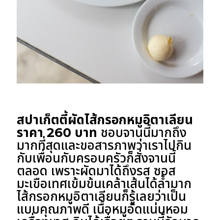
สปาเก็ตตี้ผัดไส้กรอกหมูอิตาเลียน
ราคา 260 บาท
ชอบจานนี้มากถึง
มากที่สุดและขอสารภาพว่าเราไปกิน
กับเพื่อนกับครอบครัวก็สั่งจานนี้
ตลอด เพราะผัดมาได้ถึงรส ซอส
มะเขือเทศเข้มข้นเคล้าเส้นได้ล้ำมาก
ไส้กรอกหมูอิตาเลียนก็รู้เลยว่าเป็น
แบบคุณภาพดี เนื้อหมูอัดแน่นหอม