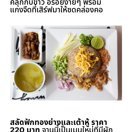
คลุกกับข้าว อร่อยง่ายๆ พร้อม
แกงจืดที่เสิร์ฟมาให้ซดคล่องคอ
สลัดฟักทองย่างและเต้าหู้ ราคา
220 บาท
จานนี้เป็นเมนูใหม่ที่มีผัก