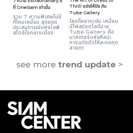
The Art of Dress to
7 ความ Extraordinary มี
Thrill แต่งให้ปัง กับ
ที่ OneSiam เท่านั้น
Tube Gallery
รวม 7 ความพิเศษไม่มี
ใครที่อยากเด่น เหมือน
ที่ไหนเหมือน สุดยอด
มีไฟสปอตไลต์ฉาย
ประสบการณ์แห่งไลฟ์
Tube Gallery คือ
สไตล์ใจกลางเมือง
มาสเตอร์แห่งศิลปะ
การแต่งตัวให้สะกดทุก
สายตา
see more
trend update
>