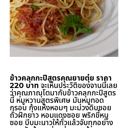
ข้าวคลุกกะปิสูตรคุณยายตุ๋ย ราคา
220 บาท
จะเห็นประวัติของจานนี้เลย
ว่าคุณภาณุโตมากับข้าวคลุกกะปิสูตร
นี้ หมูหวานสูตรพิเศษ มันหมูทอด
กรอบ กุ้งแห้งหอมๆ มะม่วงดิบซอย
ถั่วฝักยาว หอมแดงซอย พริกขี้หนู
ซอย บีบมะนาวให้ทั่วแล้วจับทุกอย่าง