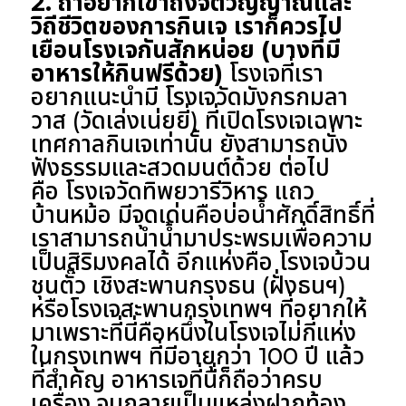
2. ถ้าอยากเข้าถึงจิตวิญญาณและ
วิถีชีวิตของการกินเจ เราก็ควรไป
เยือนโรงเจกันสักหน่อย (บางที่มี
อาหารให้กินฟรีด้วย)
โรงเจที่เรา
อยากแนะนำมี โรงเจวัดมังกรกมลา
วาส (วัดเล่งเน่ยยี่) ที่เปิดโรงเจเฉพาะ
เทศกาลกินเจเท่านั้น ยังสามารถนั่ง
ฟังธรรมและสวดมนต์ด้วย ต่อไป
คือ โรงเจวัดทิพยวารีวิหาร แถว
บ้านหม้อ มีจุดเด่นคือบ่อน้ำศักดิ์สิทธิ์ที่
เราสามารถนำน้ำมาประพรมเพื่อความ
เป็นสิริมงคลได้ อีกแห่งคือ โรงเจบ้วน
ชุนตั๊ว เชิงสะพานกรุงธน (ฝั่งธนฯ)
หรือโรงเจสะพานกรุงเทพฯ ที่อยากให้
มาเพราะที่นี่คือหนึ่งในโรงเจไม่กี่แห่ง
ในกรุงเทพฯ ที่มีอายุกว่า 100 ปี แล้ว
ที่สำคัญ อาหารเจที่นี่ก็ถือว่าครบ
เครื่อง จนกลายเป็นแหล่งฝากท้อง