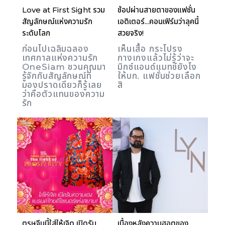
Love at First Sight รวม
ช้อปผ่านสายตาของแฟชั่น
สัญลักษณ์แห่งความรัก
เอดิเตอร์...คอนเฟิร์มว่าลุคนี้
ระดับโลก
สวยจริง!
ก่อนไปเฉลิมฉลอง
เห็นเสื้อ กระโปรง
เทศกาลแห่งความรัก
กางเกงแล้วไม่รู้ว่าจะ
OneSiam ชวนคุณมา
มิกซ์แอนด์แมทช์ยังไง
รู้จักกับสัญลักษณ์ที่
ให้บก. แฟชั่นช่วยเลือก
มองปราดเดียวก็รู้เลย
สิ
ว่าคือตัวแทนของความ
รัก
ตรุษจีนนี้ใส่ให้เจิด เปิดรับ
เบื้องหลังความฮอตของ