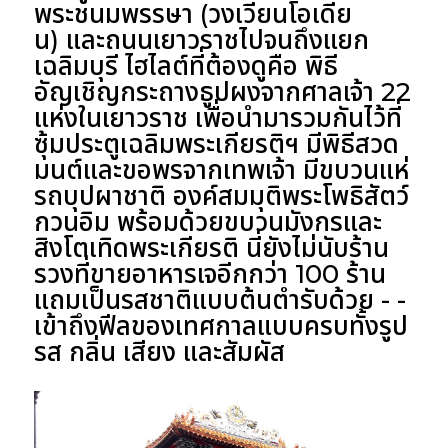
พระชนมพรรษา (วงเวียนโอเดีย
น) และถนนเยาวราชไปจนถึงแยก
เฉลิมบุรี ไฮไลต์ที่ต้องดูคือ พิธี
อัญเชิญกระถางธูปผงจากศาลเจ้า 22
แห่งในเยาวราช เพื่อนำมารวมกันไว้ที่
ซุ้มประตูเฉลิมพระเกียรติฯ มีพิธีสวด
มนต์และขอพรจากเทพเจ้า มีขบวนแห่
รถบุปผาชาติ องค์สมมุติพระโพธิสัตว์
กวนอิม พร้อมด้วยขบวนมังกรและ
สิงโตเทิดพระเกียรติ นี่ยังไม่นับร้าน
รวงที่ขายอาหารเจอีกกว่า 100 ร้าน
แถมเป็นรสชาติแบบต้นตำรับด้วย - -
เข้าถึงฟีลของเทศกาลแบบครบทั้งรูป
รส กลิ่น เสียง และสัมผัส