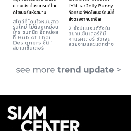
ความเฮง ต้องแบรนด์ไทย
LYN และ Jelly Bunny
ดีไซเนอร์แห่งสยาม
คือครีเอทีฟดีไซเนอร์คนนี้ที่
ส่งตรงจากบราซิล!
สไตล์ที่โดนใจหนุ่มสาว
รุ่นใหม่ ไม่ต้องเหมือน
2 ช้อปแบรนด์ดังใน
ใคร ขบถนิด จี๊ดหน่อย
สยามเซ็นเตอร์ที่มี
ที่ Hub of Thai
คาแรคเตอร์ ชัดเจน
Designers ชั้น 1
สวยงามและแตกต่าง
สยามเซ็นเตอร์
see more
trend update
>