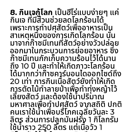
8. กินเจกู้โลก
เป็นฮีโร่แบบง่ายๆ แค่
กินเจ ที่มีส่วนช่วยลดโลกร้อนได้
เพราะการทำปศุสัตว์เพื่ออาหารเป็น
สาเหตุหนึ่งของการเกิดโลกร้อน นั่น
มาจากก๊าซมีเทนที่สัตว์อย่างวัวปล่อย
ออกมาในกระบวนการย่อยอาหาร ซึ่ง
ก๊าซมีเทนกักเก็บความร้อนไว้ได้นาน
ถึง 10 ปี และทำให้เกิดภาวะโลกร้อน
ได้มากกว่าก๊าซคาร์บอนไดออกไซด์ถึง
20 เท่า การกินเนื้อสัตว์ยังทำให้เกิด
การตัดไม้ทำลายป่าเพื่อทำทุ่งหญ้าไว้
เลี้ยงสัตว์ และต้องใช้น้ำปริมาณ
มหาศาลเพื่อทำปศุสัตว์ จากสถิติ ปกติ
คนเราใช้น้ำเพื่อบริโภคเฉลี่ยวันละ 3
ลิตร ส่วนการปลูกมันฝรั่ง 1 กิโลกรัม
ใช้น้ำราว 250 ลิตร แต่เนื้อวัว 1