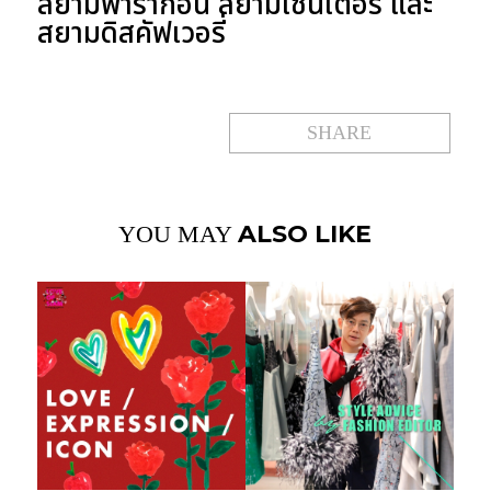
สยามพารากอน สยามเซ็นเตอร์ และ
สยามดิสคัฟเวอรี่
SHARE
ALSO LIKE
YOU MAY