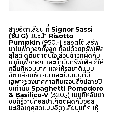
สายอิตาเลียน ที่
Signor Sassi
(ชั้น G)
แนะนำ
Risotto
Pumpkin
(950.-) ริสอตโต้เสิร์ฟ
มาในฟักทองทั้งลูก ท็อปด้วยทรัฟเฟิล
สไลด์ ดูตื่นตาตื่นใจ ส่วนข้าวที่ผัดกับ
น้ำมันฟักทอง และน้ำมันทรัฟเฟิล ก็ให้
กลิ่นที่หอมมาก และให้รสชาติแบบ
อิตาเลียนชัดเจน และเป็นเมนูที่มี
เฉพาะช่วงเทศกาลกินเจจนถึงปลายปี
นี้เท่านั้น
Spaghetti Pomodoro
& Basilico-V
(320.-) เมนูที่หลับตา
ชิมก็รู้ว่านี่คือสปาเก็ตตี้ผัดกับซอส
มะเขือเทศสดแบบอิตาเลียนแท้ๆ ให้