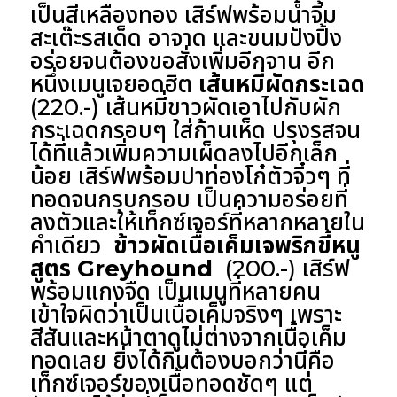
เป็นสีเหลืองทอง เสิร์ฟพร้อมน้ำจิ้ม
สะเต๊ะรสเด็ด อาจาด และขนมปังปิ้ง
อร่อยจนต้องขอสั่งเพิ่มอีกจาน อีก
หนึ่งเมนูเจยอดฮิต
เส้นหมี่ผัดกระเฉด
(220.-) เส้นหมี่ขาวผัดเอาไปกับผัก
กระเฉดกรอบๆ ใส่ก้านเห็ด ปรุงรสจน
ได้ที่แล้วเพิ่มความเผ็ดลงไปอีกเล็ก
น้อย เสิร์ฟพร้อมปาท่องโก๋ตัวจิ๋วๆ ที่
ทอดจนกรุบกรอบ เป็นความอร่อยที่
ลงตัวและให้เท็กซ์เจอร์ที่หลากหลายใน
คำเดียว
ข้าวผัดเนื้อเค็มเจพริกขี้หนู
สูตร Greyhound
(200.-) เสิร์ฟ
พร้อมแกงจืด เป็นเมนูที่หลายคน
เข้าใจผิดว่าเป็นเนื้อเค็มจริงๆ เพราะ
สีสันและหน้าตาดูไม่ต่างจากเนื้อเค็ม
ทอดเลย ยิ่งได้กินต้องบอกว่านี่คือ
เท็กซ์เจอร์ของเนื้อทอดชัดๆ แต่