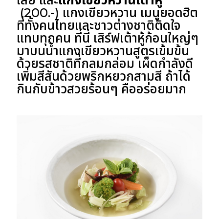
(200.-) แกงเขียวหวาน เมนูยอดฮิต
ที่ทั้งคนไทยและชาวต่างชาติติดใจ
แทบทุกคน ที่นี่ เสิร์ฟเต้าหู้ก้อนใหญ่ๆ
มาบนน้ำแกงเขียวหวานสูตรเข้มข้น
ด้วยรสชาติที่กลมกล่อม เผ็ดกำลังดี
เพิ่มสีสันด้วยพริกหยวกสามสี ถ้าได้
กินกับข้าวสวยร้อนๆ คืออร่อยมาก