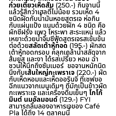
ก๋วยเตี๋ยวเห็ดสับ
(250.-) กินจานนี้
แล้วรู้สึกว่าเฮลตี้ไม่น้อย รวมเห็ด 4
ชนิดผัดกับน้ำมันหอยสูตรเจ ห่อกิน
กับแผ่นแป้ง แนมด้วยผัก 4 ชนิด คือ
ผักชีฝรั่ง แพว โหระพา สะระแหน่ แล้ว
เหยาะด้วยน้ำจิ้มซีฟู้ดสูตรเจรสเข้มข้น
ต่อด้วย
สลัดเต้าหู้ทอด
(195.-) ผักสด
เต้าหู้ทอดกรอบ คลุกเคล้าน้ำสลัดจาก
ส้มยูสุ และงา ได้รสเปรี้ยว หอม ฉ่ำ
ชวนให้นึกถึงซัมเมอร์ ขอจานหนักนิด
นึงกับ
เส้นใหญ่กะเพราเจ
(220.-) ผัด
กับเห็ดหอมและเห็ดออรินจิ ที่เชฟขอ
ฉีกแนวจากเมนูเดิมๆ ที่มักเป็นข้าวผัด
กะเพราะเจ และเครื่องดื่มเย็นๆ
โกโก้
มินต์ นมอัลมอนด์
(129.-) FYI
สามารถลิ้มลองอาหารเจของ Café
Pla ได้ถึง 14 ตุลาคมนี้