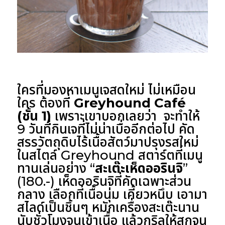
ใครที่มองหาเมนูเจสดใหม่ ไม่เหมือน
ใคร ต้องที่
Greyhound Café
(ชั้น 1)
เพราะเขาบอกเลยว่า จะทำให้
9 วันที่กินเจที่ไม่น่าเบื่ออีกต่อไป คัด
สรรวัตถุดิบไร้เนื้อสัตว์มาปรุงรสใหม่
ในสไตล์ Greyhound สตาร์ตที่เมนู
ทานเล่นอย่าง “
สะเต๊ะเห็ดออรินจิ
”
(180.-) เห็ดออรินจิที่คัดเฉพาะส่วน
กลาง เลือกที่เนื้อนุ่ม เคี้ยวหนึบ เอามา
สไลด์เป็นชิ้นๆ หมักเครื่องสะเต๊ะนาน
นับชั่วโมงจนเข้าเนื้อ แล้วกริลให้สุกจน