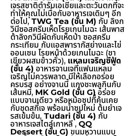
เจรสชาติตำรับเอเชียและตะวันตกที่จะ
ทำให้คุณไม่เบื่อกับอาหารเจเดิมๆ อีก
ต่อไป,
TWG Tea (ชั้น M)
กับ ลิงก
วินีซอสครีมเห็ดโรยเกนไมฉะ เส้นพาส
ต้าลิงกวินีผัดกับเห็ดป่า ซอสครีม
กระเทียม กับแอสพารากัสย่างและไข่
ออนเซน โรยหน้าด้วยเกนไมฉะ (ชา
เขียวผสมข้าวคั่ว),
แหลมเจริญซีฟู้ด
(ชั้น 4)
อาหารจานเจที่แฟนแหลม
เจริญไม่ควรพลาด มีให้เลือกอร่อย
ครบรส อย่างจานนี้ แกงชะพลูกินกับ
เส้นหมี่,
MK Gold (ชั้น G)
อร่อย
แบบจานเดียว หรือหม้อซุปที่คุ้นเคย
กับชุดสกี้เจ พร้อมน้ำซุปใหม่ ต้มยำเจ
รสเข้มข้น,
Tudari (ชั้น 4)
กับ
อาหารเจสไตล์เกาหลี ,
QQ
Dessert (ชั้น G)
ขนมหวานแบบ