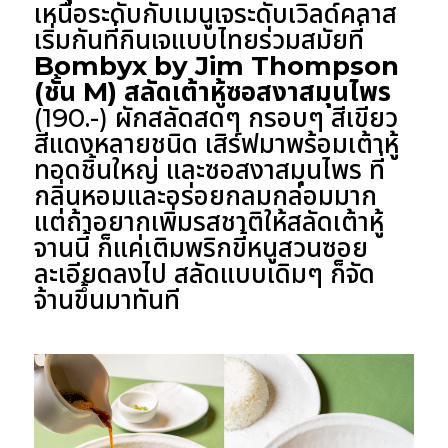
เหนือระดับกับเมนูเจระดับเวิลด์คลาส
เริ่มกันที่กินเจแบบไทยร่วมสมัยที่
Bombyx by Jim Thompson
(ชั้น M) สลัดเต้าหู้ซอสงาสมุนไพร
(190.-) ผักสลัดสดๆ กรอบๆ สีเขียว
สีแดงหลายชนิด เสิร์ฟมาพร้อมเต้าหู้
ทอดชิ้นใหญ่ และซอสงาสมุนไพร ที่
กลิ่นหอมและอร่อยกลมกล่อมมาก
แต่ถ้าอยากเพิ่มรสชาติให้สลัดเต้าหู้
จานนี้ ก็แค่เติมพริกขี้หนูสวนซอย
ละเอียดลงไป สลัดแบบเดิมๆ ก็จัด
จ้านขึ้นมาทันที