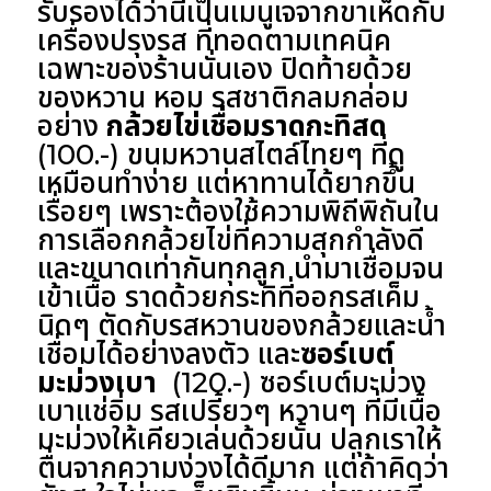
รับรองได้ว่านี่เป็นเมนูเจจากขาเห็ดกับ
เครื่องปรุงรส ที่ทอดตามเทคนิค
เฉพาะของร้านนั่นเอง ปิดท้ายด้วย
ของหวาน หอม รสชาติกลมกล่อม
อย่าง
กล้วยไข่เชื่อมราดกะทิสด
(100.-) ขนมหวานสไตล์ไทยๆ ที่ดู
เหมือนทำง่าย แต่หาทานได้ยากขึ้น
เรื่อยๆ เพราะต้องใช้ความพิถีพิถันใน
การเลือกกล้วยไข่ที่ความสุกกำลังดี
และขนาดเท่ากันทุกลูก นำมาเชื่อมจน
เข้าเนื้อ ราดด้วยกระทิที่ออกรสเค็ม
นิดๆ ตัดกับรสหวานของกล้วยและน้ำ
เชื่อมได้อย่างลงตัว และ
ซอร์เบต์
มะม่วงเบา
(120.-) ซอร์เบต์มะม่วง
เบาแช่อิ่ม รสเปรี้ยวๆ หวานๆ ที่มีเนื้อ
มะม่วงให้เคียวเล่นด้วยนั้น ปลุกเราให้
ตื่นจากความง่วงได้ดีมาก แต่ถ้าคิดว่า