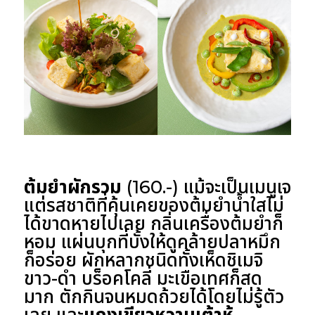
ต้มยำผักรวม
(160.-) แม้จะเป็นเมนูเจ
แต่รสชาติที่คุ้นเคยของต้มยำน้ำใสไม่
ได้ขาดหายไปเลย กลิ่นเครื่องต้มยำก็
หอม แผ่นบุกที่บั้งให้ดูคล้ายปลาหมึก
ก็อร่อย ผักหลากชนิดทั้งเห็ดชิเมจิ
ขาว-ดำ บร็อคโคลี่ มะเขือเทศก็สด
มาก ตักกินจนหมดถ้วยได้โดยไม่รู้ตัว
เลย และ
แกงเขียวหวานเต้าหู้