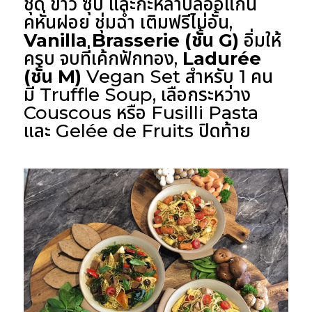
ชุด ข้าว ซุป และกะหล่ำปลีออแกนิ
คหั่นฝอย ชุ่มฉ่ำ เติมฟรีไม่อั้น,
Vanilla Brasserie (ชั้น G)
อิ่มให้
ครบ จบที่เค้กฟักทอง,
Ladurée
(ชั้น M)
Vegan Set สำหรับ 1 คน
มี Truffle Soup, เลือกระหว่าง
Couscous หรือ Fusilli Pasta
และ Gelée de Fruits ปิดท้าย