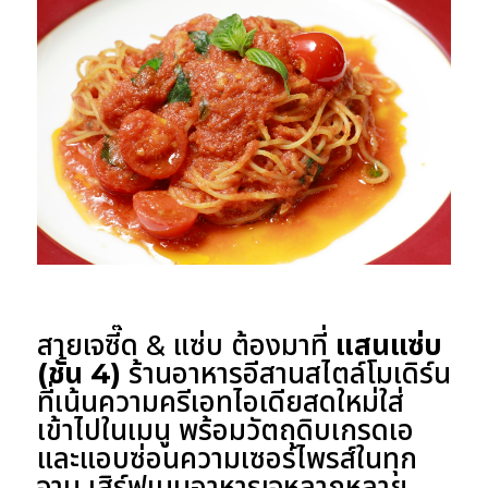
สายเจซี๊ด & แซ่บ ต้องมาที่
แสนแซ่บ
(ชั้น 4)
ร้านอาหารอีสานสไตล์โมเดิร์น
ที่เน้นความครีเอทไอเดียสดใหม่ใส่
เข้าไปในเมนู พร้อมวัตถุดิบเกรดเอ
และแอบซ่อนความเซอร์ไพรส์ในทุก
จาน เสิร์ฟเมนูอาหารเจหลากหลาย