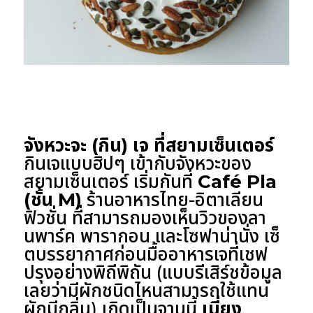
จังหวะจะ (กิน) เจ ที่สยามเซ็นเตอร์
กินเจแบบฮิปๆ เข้ากับจังหวะของ
สยามเซ็นเตอร์ เริ่มกันที่
Café Pla
(ชั้น M)
ร้านอาหารไทย-อิตาเลียน
ฟิวชั่น ที่สามารถมองเห็นวิวของลา
นพาร์ค พารากอน และโซฟาน่านั่ง เซ็
ตบรรยากาศก่อนมื้ออาหารเจที่เชฟ
ปรุงอย่างพิถีพิถัน (แบบรีเสิร์ชข้อมูล
เลยว่ามีผักชนิดไหนสามารถใช้แทน
ผักมีกลิ่น) เกิดเป็นจานนี้
เมี่ยง