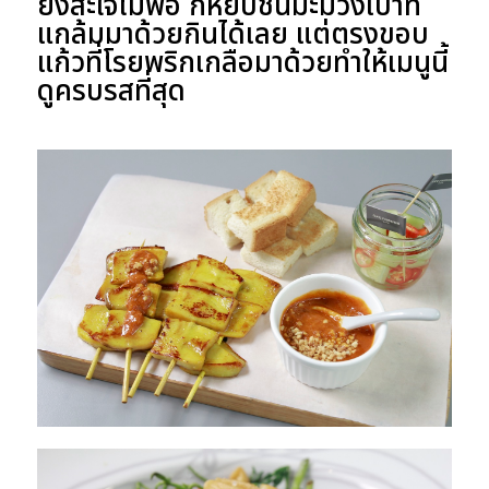
ยังสะใจไม่พอ ก็หยิบชิ้นมะม่วงเบาที่
แกล้มมาด้วยกินได้เลย แต่ตรงขอบ
แก้วที่โรยพริกเกลือมาด้วยทำให้เมนูนี้
ดูครบรสที่สุด