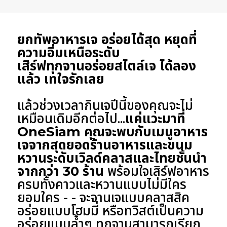
ยกทัพอาหารเจ อร่อยได้สุด หยุดที่
ความอิ่มเหนือระดับ
เสิร์ฟทุกจานอร่อยสไตล์เจ ได้ลอง
แล้ว เทใจรักเลย
แล้วช่วงเวลากินเจปีนี้ของคุณจะไม่
เหมือนเดิมอีกต่อไป...
แค่แวะมาที่
OneSiam คุณจะพบกับเมนูอาหาร
เจจากสุดยอดร้านอาหารและขนม
หวานระดับเวิลด์คลาสและไทยชั้นนำ
จากกว่า 30 ร้าน
พร้อมใจเสิร์ฟอาหาร
ครบทั้งคาวและหวานแบบไม่มีใคร
ยอมใคร - - จะจานเจแบบคลาสสิค
อร่อยแบบโฮมมี่ หรือทวิสต์เป็นความ
อร่อยแบบล้ำๆ ทุกจานสามารถเรียก