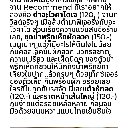
จาน Recommend ที่เราอยากให้
ลองคือ
ตำอะโวคาโดเจ
(120.-) จานท
วิสต์จริงๆ เมื่อส้มตำมาฟีเจอริ่งกับอะ
โวคาโด ส่วนเรื่องความแซ่บสมชื่อร้าน
เลย,
ชุดน้ำพริกเห็ดผักลวก
(150.-)
เมนูเบาๆ แต่ก็มีอะไรให้ตื่นใจไม่น้อย
กับคอลเล็คชั่นผักลวก บวกรสชาติ
ความเปรี้ยว และเผ็ดนิดๆ ของตัวน้ำ
พริกเห็ดที่ชวนให้นึกถึงน้ำพริกขี้กา
เคี้ยวในปากแล้วกรุบๆ ด้วยเท็กซ์เจอร์
ของตัวเห็ด กินพร้อมผัก อร่อยเลย
ใครที่ไม่ถูกกับรสจัด นี่เลย
เต้าหู้ทอด
(120.-) และ
ราดหน้าเส้นใหญ่
(120.-)
กินง่ายแต่อร่อยเหลือหลาย ก่อนจบ
มื้อด้วยขนมหวานแบบไทยเย็นชื่นใจ