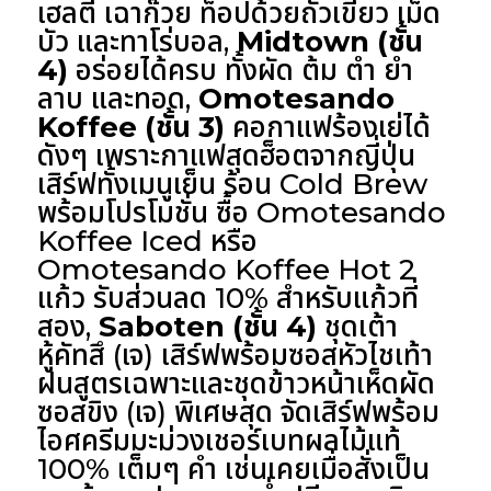
เฮลตี้ เฉาก๊วย ท็อปด้วยถั่วเขียว เม็ด
บัว และทาโร่บอล,
Midtown (ชั้น
4)
อร่อยได้ครบ ทั้งผัด ต้ม ตำ ยำ
ลาบ และทอด,
Omotesando
Koffee (ชั้น 3)
คอกาแฟร้องเย่ได้
ดังๆ เพราะกาแฟสุดฮ็อตจากญี่ปุ่น
เสิร์ฟทั้งเมนูเย็น ร้อน Cold Brew
พร้อมโปรโมชั่น ซื้อ Omotesando
Koffee Iced หรือ
Omotesando Koffee Hot 2
แก้ว รับส่วนลด 10% สำหรับแก้วที่
สอง,
Saboten (ชั้น 4)
ชุดเต้า
หู้คัทสึ (เจ) เสิร์ฟพร้อมซอสหัวไชเท้า
ฝนสูตรเฉพาะและชุดข้าวหน้าเห็ดผัด
ซอสขิง (เจ) พิเศษสุด จัดเสิร์ฟพร้อม
ไอศครีมมะม่วงเชอร์เบทผลไม้แท้
100% เต็มๆ คำ เช่นเคยเมื่อสั่งเป็น