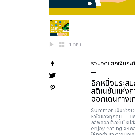
1
OF 1
รวมจุดแลกเงินระดั
อีกหนึ่งประส
สติเนชั่นแห่ง
ออกเดินทางเที
Summer เป็นช่วงเวลา
หัวใจของทุกคน - - แฟชั
กอัพคอลเล็กชั่นใหม่สีส
enjoy eating จะเพล
ให้ทุกคำ และสายนักเด