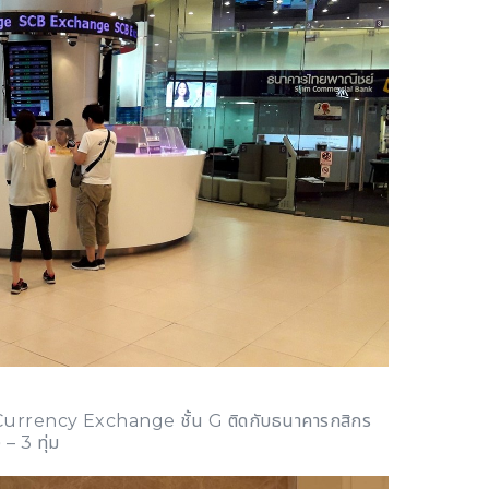
urrency Exchange ชั้น G ติดกับธนาคารกสิกร
 – 3 ทุ่ม