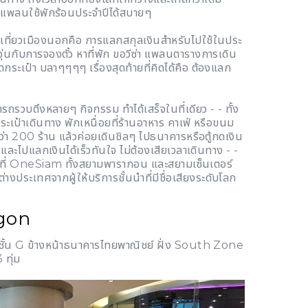
ือแพลนใช้พักร้อนประจำปีได้สบายๆ
ะไปเที่ยวเมืองนอกคือ การแลกสกุลเงินสำหรับไปใช้ในประ
ุ่นกับการจองตั๋ว หาที่พัก ขอวีซ่า แพลนตารางการเดิน
ัดกระเป๋า บลาๆๆๆๆ เรื่องสุดท้ายที่คิดได้คือ ต้องแลก
รถรวบตึงหลายๆ กิจกรรม ทำได้เสร็จในที่เดียว - - ทั้ง
ระเป๋าเดินทาง พักเหนื่อยที่ร้านอาหาร คาเฟ่ หรือขนม
ว่า 200 ร้าน แล้วค่อยเดินชิลๆ ไปธนาคารหรือตู้กดเงิน
ละไปแลกเงินได้เร็วทันใจ ไม่ต้องเสียเวลาเดินทาง - -
ด้จริงที่ OneSiam ทั้งสยามพารากอน และสยามเซ็นเตอร์
่างประเทศจากผู้ให้บริการชั้นนำที่มีชื่อเสียงระดับโลก
gon
้น G ข้างหน้าธนาคารไทยพาณิชย์ ฝั่ง South Zone
 ทุ่ม