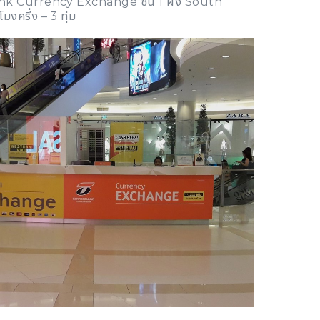
k Currency Exchange ชั้น 1 ฝั่ง South
มงครึ่ง – 3 ทุ่ม