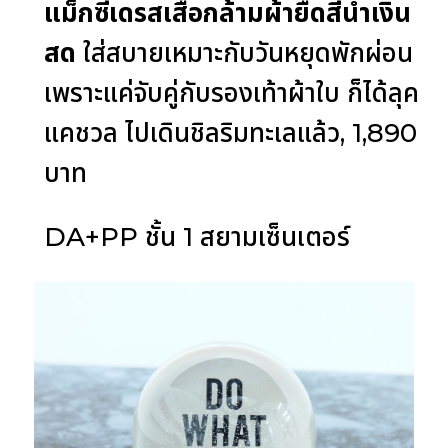
แม็กซี่เดรสเสื้อกล้ามผ้ายืดสีน้ำเงิน
สด
ใส่สบายเหมาะกับวันหยุดพักผ่อน
เพราะแค่จับคู่กับรองเท้าผ้าใบ ก็ได้ลุค
แคชวล ไปเดินชิลริมทะเลแล้ว, 1,890
บาท
DA+PP ชั้น 1 สยามเซ็นเตอร์