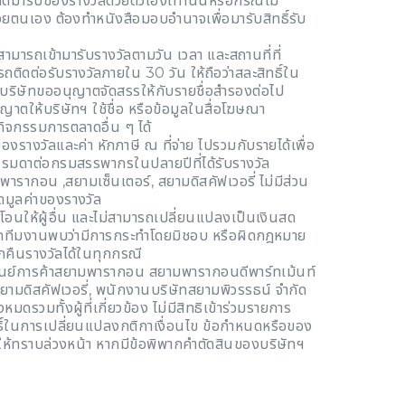
ชคดีมารับของรางวัลด้วยตัวเองเท่านั้นหรือกรณีไม่
้วยตนเอง ต้องทำหนังสือมอบอำนาจเพื่อมารับสิทธิ์รับ
่สามารถเข้ามารับรางวัลตามวัน เวลา และสถานที่ที่
ถติดต่อรับรางวัลภายใน 30 วัน ให้ถือว่าสละสิทธิ์ใน
บริษัทขออนุญาตจัดสรรให้กับรายชื่อสำรองต่อไป
นุญาตให้บริษัทฯ ใช้ชื่อ หรือข้อมูลในสื่อโฆษณา
กิจกรรมการตลาดอื่น ๆ ได้
ของรางวัลและค่า หักภาษี ณ ที่จ่าย ไปรวมกับรายได้เพื่อ
ธรรมดาต่อกรมสรรพากรในปลายปีที่ได้รับรางวัล
พารากอน ,สยามเซ็นเตอร์, สยามดิสคัฟเวอรี่ ไม่มีส่วน
ดมูลค่าของรางวัล
โอนให้ผู้อื่น และไม่สามารถเปลี่ยนแปลงเป็นเงินสด
 หากทีมงานพบว่ามีการกระทำโดยมิชอบ หรือผิดกฎหมาย
กคืนรางวัลได้ในทุกกรณี
ูนย์การค้าสยามพารากอน สยามพารากอนดีพาร์ทเม้นท์
สยามดิสคัฟเวอรี่, พนักงานบริษัทสยามพิวรรธน์ จำกัด
หมดรวมทั้งผู้ที่เกี่ยวข้อง ไม่มีสิทธิเข้าร่วมรายการ
ธิ์ในการเปลี่ยนแปลงกติกาเงื่อนไข ข้อกำหนดหรือของ
งให้ทราบล่วงหน้า หากมีข้อพิพากคำตัดสินของบริษัทฯ