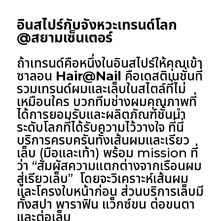
อินสไปร์กับจังหวะเทรนด์โลก
@สยามเซ็นเตอร์
ถ้าเทรนด์คือหนึ่งในอินสไปร์ให้คุณเข้า
ซาลอน
Hair@Nail
คือเดสติเนชั่นที่
รวมเทรนด์ผมและเล็บในสไตล์ที่ไม่
เหมือนใคร บวกทีมช่างผมคุณภาพที่
ได้การยอมรับและผลิตภัณฑ์ชั้นนำ
ระดับโลกที่ได้รับความไว้วางใจ ที่นี่
บริการครบครันทั้งเส้นผมและเรียว
เล็บ (มือและเท้า) พร้อม mission ที่
ว่า “สัมผัสความแตกต่างจากเรือนผม
สู่เรียวเล็บ” โดยจะวิเคราะห์เส้นผม
และโครงใบหน้าก่อน ส่วนบริการเล็บมี
ทั้งสปา พาราฟิน แว็กซ์ขน ต่อขนตา
และต่อเล็บ