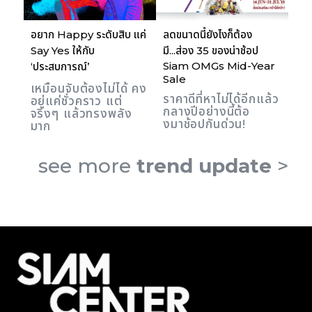
อยาก Happy ระดับสิบ แค่
ลดขนาดนี้ยังไงก็ต้อง
Say Yes ให้กับ
มี...ส่อง 35 ของน่าช้อป
Siam OMGs Mid-Year
‘ประสบการณ์’
Sale
เหมือนจับต้องไม่ได้ คง
ราคาดีที่หาไม่ได้อีกแล้ว
อยู่แค่ชั่วคราว แต่
กลางปีอย่างนี้ต้อ
จริงๆ แล้วทรงพลัง
งมาช้อปกันด่วน!
มาก
see more
trend update
>