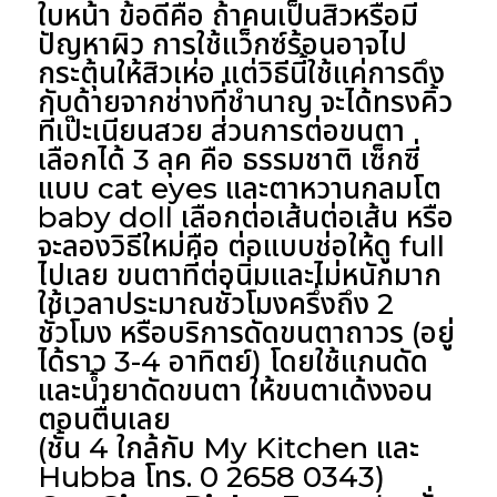
ใบหน้า ข้อดีคือ ถ้าคนเป็นสิวหรือมี
ปัญหาผิว การใช้แว็กซ์ร้อนอาจไป
กระตุ้นให้สิวเห่อ แต่วิธีนี้ใช้แค่การดึง
กับด้ายจากช่างที่ชำนาญ จะได้ทรงคิ้ว
ที่เป๊ะเนียนสวย ส่วนการต่อขนตา
เลือกได้ 3 ลุค คือ ธรรมชาติ เซ็กซี่
แบบ cat eyes และตาหวานกลมโต
baby doll เลือกต่อเส้นต่อเส้น หรือ
จะลองวิธีใหม่คือ ต่อแบบช่อให้ดู full
ไปเลย ขนตาที่ต่อนิ่มและไม่หนักมาก
ใช้เวลาประมาณชั่วโมงครึ่งถึง 2
ชั่วโมง หรือบริการดัดขนตาถาวร (อยู่
ได้ราว 3-4 อาทิตย์) โดยใช้แกนดัด
และน้ำยาดัดขนตา ให้ขนตาเด้งงอน
ตอนตื่นเลย
(ชั้น 4 ใกล้กับ My Kitchen และ
Hubba โทร. 0 2658 0343)