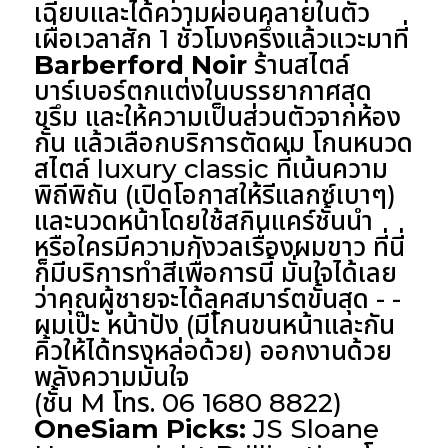
เฉียบและได้ความผ่อนคลายในตัว
เผื่อเวลาสัก 1 ชั่วโมงครึ่งแล้วแวะมาที่
Barberford Noir
ร้านสไตล์
บาร์เบอร์ตกแต่งในบรรยากาศสุด
ขรึม และให้ความเป็นส่วนตัวจากห้อง
กั้น แล้วเลือกบริการตัดผม โกนหนวด
สไตล์ luxury classic ที่เน้นความ
พิถีพิถัน (เปิดโอกาสให้รีแลกซ์เบาๆ)
และนวดหน้าโดยใช้สกินแคร์ชั้นนำ
หรือใครมีความกังวลเรื่องผมขาว ที่นี่
ก็มีบริการทำสีเพื่อการนี้ มั่นใจได้เลย
ว่าคุณผู้ชายจะได้ลุคสมาร์ตขั้นสุด - -
ผมเป๊ะ หน้าปัง (มีโกนขนหน้าและกัน
คิ้วให้ได้ทรงหล่อด้วย) ออกงานด้วย
พลังความมั่นใจ
(ชั้น M โทร. 06 1680 8822)
OneSiam Picks:
JS Sloane