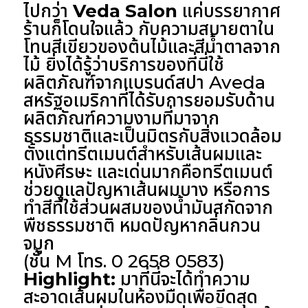
ไปกว่า
Veda Salon
แค่บรรยากาศ
ร้านก็โดนใจแล้ว กับความสบายตาใน
โทนสีเขียวของต้นไม้และสีน้ำตาลจาก
ไม้ ยิ่งได้รู้ว่าบริการของที่นี่ใช้
ผลิตภัณฑ์จากแบรนด์สปา Aveda
สหรัฐอเมริกาที่ได้รับการยอมรับด้าน
ผลิตภัณฑ์ความงามที่มาจาก
ธรรมชาติและเป็นมิตรกับสิ่งแวดล้อม
ตั้งแต่ทรีตเมนต์สำหรับเส้นผมและ
หนังศีรษะ และเด่นมากคือทรีตเมนต์
ช่วยดูแลปัญหาเส้นผมบาง หรือการ
ทำสีที่ใช้ส่วนผสมของน้ำมันสกัดจาก
พืชธรรมชาติ หมดปัญหากลิ่นกวน
จมูก
(ชั้น M โทร. 0 2658 0583)
Highlight:
มาที่นี่จะได้ทำความ
สะอาดเส้นผมในห้องมืดเพื่อขีดสุด