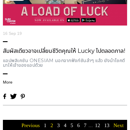
16 Sep 19
สัมผัสเดียวอาจเปลี่ยนชีวิตคุณให้ Lucky ไปตลอดกาล!
แอปพลิเคชัน ONESIAM นอกจากฟังก์ชันล้ำๆ แล้ว ยังนำโชคดี
มาให้เจ้าของแอปด้วย
More
Previous
1
2
3
4
5
6
7
...
12
13
Next