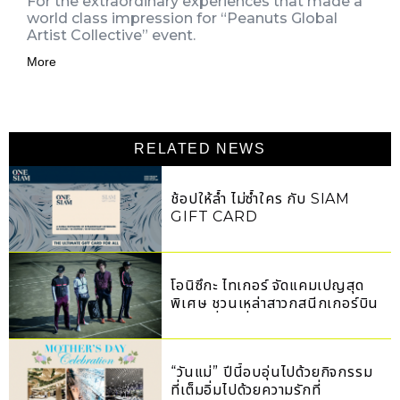
For the extraordinary experiences that made a
world class impression for “Peanuts Global
Artist Collective” event.
More
RELATED NEWS
ช้อปให้ล้ำ ไม่ซ้ำใคร กับ SIAM
GIFT CARD
โอนิซึกะ ไทเกอร์ จัดแคมเปญสุด
พิเศษ ชวนเหล่าสาวกสนีกเกอร์บิน
ลัดฟ้าเที่ยวญี่ปุ่น
“วันแม่” ปีนี้อบอุ่นไปด้วยกิจกรรม
ที่เต็มอิ่มไปด้วยความรักที่