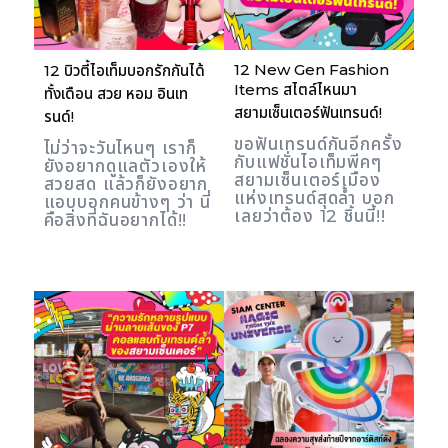
12 New Gen Fashion
12 บิวตี้ไอเท็มบอกรักกันได้
Items สไตล์ไหนมา
ทั้งเดือน สวย หอม อินเท
สยามเซ็นเตอร์ฟันเทรนด์!
รนด์!
ขอฟันเทรนด์กันอีกครั้ง
ไม่ว่าจะวันไหนๆ เราก็
กับแฟชั่นไอเท็มพีคๆ
ยังอยากดูแลตัวเองให้
สยามเซ็นเตอร์เมือง
สวยสด แล้วก็ยังอยาก
แห่งเทรนด์สุดล้ำ บอก
แอบบอกคนข้างๆ ว่า นี่
เลยว่าต้อง 12 ชิ้นนี้!!
คือสิ่งที่ฉันอยากได้!!