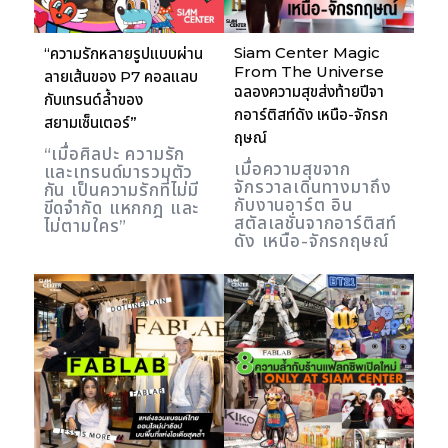
Siam Center Magic
“ความรักหลายรูปแบบผ่าน
From The Universe
ลายเส้นของ P7 คอลแลบ
ฉลองความสุขส่งท้ายปีจา
กับเทรนด์ล้ำของ
กอาร์ติสท์ดัง เหนือ-จักรก
สยามเซ็นเตอร์”
ฤษณ์
“เมื่อศิลปะ ความรัก
เมื่อความสุขจาก
และเทรนด์มารวมตัว
จักรวาลเดินทางมาถึง
กัน เป็นความรักที่ไม่มี
กับงานอาร์ต อิน
ขีดจำกัด แหกกฎ และ
สตัลเลชั่นจากอาร์ติสท์
ไม่ตามใคร”
ดัง เหนือ-จักรกฤษณ์