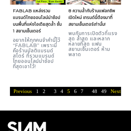
FABLAB แหล่งรวม
8 ความล้ำกับร้านแฟลกชิพ
แบรนด์ไทยออนไลน์น่าช้อป
เปิดใหม่ เทรนด์นี้ต้องมาที่
บนพื้นที่แห่งไอเดียสุดล้ำ ชั้น
สยามเซ็นเตอร์เท่านั้น!
1 สยามเซ็นเตอร์
พบกับการเปิดตัวที่แรง
สุด ล้ำสุด และหลาก
อยากให้ทุกคนจำคำนี้ไว้
หลายที่สุด แฟน
“FABLAB” เพราะนี่
สยามเซ็นเตอร์ ห้าม
คือร้านมัลติแบรนด์
พลาด
สโตร์ ที่รวมแบรนด์
ไทยออนไลน์น่าช้อป
ที่สุดเอาไว้!
Previous
1
2
...
3
4
5
6
7
...
48
49
Next